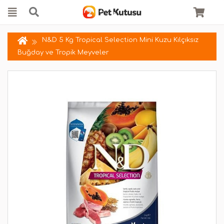
N&D 5 Kg Tropical Selection Mini Kuzu Kılçıksız
Buğday ve Tropik Meyveler