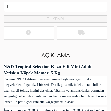
TÜKENDİ
AÇIKLAMA
N&D Tropical Selection Kuzu Etli Mini Adult
Yetişkin Köpek Maması 5 Kg
Farmina N&D kalitesini deneyimlemeye başlamak için tropikal
meyvelerden oluşan özel bir seri. Düşük glisemik indeksli ata tahılları
uzun süreli tokluk hissini destekler. Vitamin ve antioksidanlar açısından
zenginliği sebebiyle özenle seçilen tropik meyvelerden hazırlanan bu seri
lezzeti ile patili çocuğunuzun vazgeçilmezi olacak!
İçerik :
Kuzu eti %20, kurutulmuş kuzu proteini %20, kılçıksız buğday