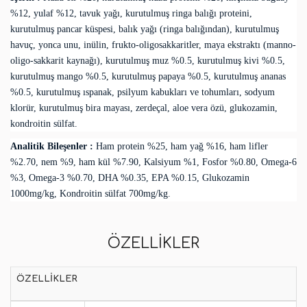
%12, yulaf %12, tavuk yağı, kurutulmuş ringa balığı proteini,
kurutulmuş pancar küspesi, balık yağı (ringa balığından), kurutulmuş
havuç, yonca unu, inülin, frukto-oligosakkaritler, maya ekstraktı (manno-
oligo-sakkarit kaynağı), kurutulmuş muz %0.5, kurutulmuş kivi %0.5,
kurutulmuş mango %0.5, kurutulmuş papaya %0.5, kurutulmuş ananas
%0.5, kurutulmuş ıspanak, psilyum kabukları ve tohumları, sodyum
klorür, kurutulmuş bira mayası, zerdeçal, aloe vera özü, glukozamin,
kondroitin sülfat.
Analitik Bileşenler :
Ham protein %25, ham yağ %16, ham lifler
%2.70, nem %9, ham kül %7.90, Kalsiyum %1, Fosfor %0.80, Omega-6
%3, Omega-3 %0.70, DHA %0.35, EPA %0.15, Glukozamin
1000mg/kg, Kondroitin sülfat 700mg/kg.
ÖZELLIKLER
ÖZELLIKLER