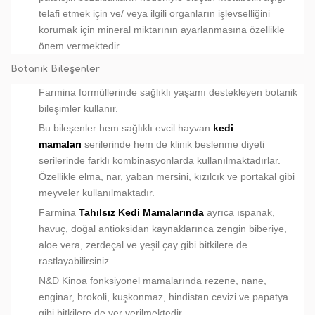
telafi etmek için ve/ veya ilgili organların işlevselliğini
korumak için mineral miktarının ayarlanmasına özellikle
önem vermektedir
Botanik Bileşenler
Farmina formüllerinde sağlıklı yaşamı destekleyen botanik
bileşimler kullanır.
Bu bileşenler hem sağlıklı evcil hayvan
kedi
mamaları
serilerinde hem de klinik beslenme diyeti
serilerinde farklı kombinasyonlarda kullanılmaktadırlar.
Özellikle elma, nar, yaban mersini, kızılcık ve portakal gibi
meyveler kullanılmaktadır.
Farmina
Tahılsız Kedi Mamalarında
ayrıca ıspanak,
havuç, doğal antioksidan kaynaklarınca zengin biberiye,
aloe vera, zerdeçal ve yeşil çay gibi bitkilere de
rastlayabilirsiniz.
N&D Kinoa fonksiyonel mamalarında rezene, nane,
enginar, brokoli, kuşkonmaz, hindistan cevizi ve papatya
gibi bitkilere de yer verilmektedir