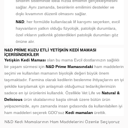
sindirim sisteminde ideal hızda emilimin gerçekleşmesini
sağlar. Aynı zamanda, besinlerin emilimini destekler ve
dışkı kıvamının düzenli olmasını sağlar.
N&D
, her formülde kullanılacak lif karışımı seçerken, evcil
hayvanların yatkın olduğu fizyolojik, patolojik durumlara,
özel ırkların yatkınlık gösterdikleri patolojik durumları göz
önüne alır.
N&D PRIME KUZU ETLI YETIŞKIN KEDI MAMASI
İÇERISINDEKILER
Yetişkin Kedi Maması
olan bu mama Evcil dostlarınızın sağlıklı
bir yaşam sürmesi için
N&D Prime Mamasındaki
ham maddelerin
seçimi ve kullanılan mamanın biyolojik değeri büyük önem
taşımaktadır. Farmina olarak kedilerin beslenme ihtiyaçlarını en iyi
şekilde karşılamak için anlaşmalı olduğumuz tedarikçilerimizin
sadece en iyi ürünlerini kullandık. Özellikle Vet Life ve
Natural &
Delicious
ürün skalalarımız başta olmak üzere bütün ürün
yelpazemizde, aynı zamanda insan gıdasında da kullanılabilen iyi
ham maddeleri seçerek GDO'suz
Kedi mamaları
ürettik.
N&D Kedi Mamalarının Ham Maddelerini Özenle Seçiyoruz