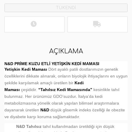
TÜKENDİ
AÇIKLAMA
N&D PRIME KUZU ETLI YETIŞKIN KEDI MAMASI
Yetişkin Kedi Maması
Dört ayaklı patili dostlarımızın genetik
özelliklerini dikkate alınarak, onların biyolojik ihtiyaçlarını en uygun
şekilde karşılamak amaçlı üretilen bir
Kedi
Maması
çeşididir.
“Tahılsız Kedi Mamasında”
kesinlikle tahıl
bulunmaz. Her ürünümüz GDO’suzdur
.
İtalya’da kedi
metabolizmasına yönelik olarak yapılan bilimsel araştırmalara
dayanarak üretilen
N&D
düşük glisemik indeks özelliği ile obezite
ve diyabete karşı koruma sağlamaktadır.
N&D Tahılsız
tahıl kullanılmadan üretildiği için düşük