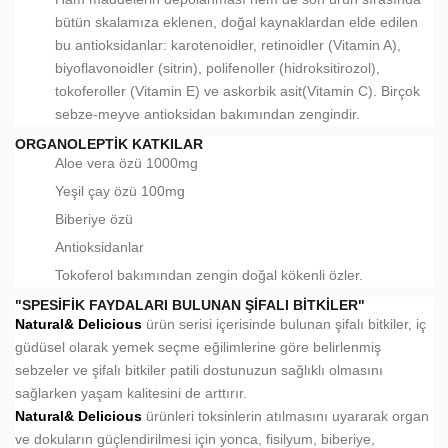
bütün skalamıza eklenen, doğal kaynaklardan elde edilen
bu antioksidanlar: karotenoidler, retinoidler (Vitamin A),
biyoflavonoidler (sitrin), polifenoller (hidroksitirozol),
tokoferoller (Vitamin E) ve askorbik asit(Vitamin C). Birçok
sebze-meyve antioksidan bakımından zengindir.
ORGANOLEPTIK KATKILAR
Aloe vera özü 1000mg
Yeşil çay özü 100mg
Biberiye özü
Antioksidanlar
Tokoferol bakımından zengin doğal kökenli özler.
"SPESİFİK FAYDALARI BULUNAN ŞİFALI BİTKİLER"
Natural& Delicious
ürün serisi içerisinde bulunan şifalı bitkiler, iç
güdüsel olarak yemek seçme eğilimlerine göre belirlenmiş
sebzeler ve şifalı bitkiler patili dostunuzun sağlıklı olmasını
sağlarken yaşam kalitesini de arttırır.
Natural& Delicious
ürünleri toksinlerin atılmasını uyararak organ
ve dokuların güçlendirilmesi için yonca, fisilyum, biberiye,