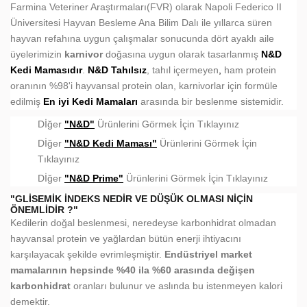
Farmina Veteriner Araştırmaları(FVR) olarak Napoli Federico II
Üniversitesi Hayvan Besleme Ana Bilim Dalı ile yıllarca süren
hayvan refahına uygun çalışmalar sonucunda dört ayaklı aile
üyelerimizin
karnivor
doğasına uygun olarak tasarlanmış
N&D
Kedi Mamasıdır
.
N&D Tahılsız
, tahıl içermeyen
,
ham protein
oranının %98'i hayvansal protein olan, karnivorlar için formüle
edilmiş
En iyi Kedi Mamaları
arasında bir beslenme sistemidir.
Dİğer
"N&D"
Ürünlerini Görmek İçin Tıklayınız
Dİğer
"N&D Kedi Maması"
Ürünlerini Görmek İçin
Tıklayınız
Dİğer
"N&D Prime"
Ürünlerini Görmek İçin Tıklayınız
"GLİSEMİK İNDEKS NEDİR VE DÜŞÜK OLMASI NİÇİN
ÖNEMLİDİR ?"
Kedilerin doğal beslenmesi, neredeyse karbonhidrat olmadan
hayvansal protein ve yağlardan bütün enerji ihtiyacını
karşılayacak şekilde evrimleşmiştir.
Endüstriyel market
mamalarının hepsinde %40 ila %60 arasında değişen
karbonhidrat
oranları bulunur ve aslında bu istenmeyen kalori
demektir.