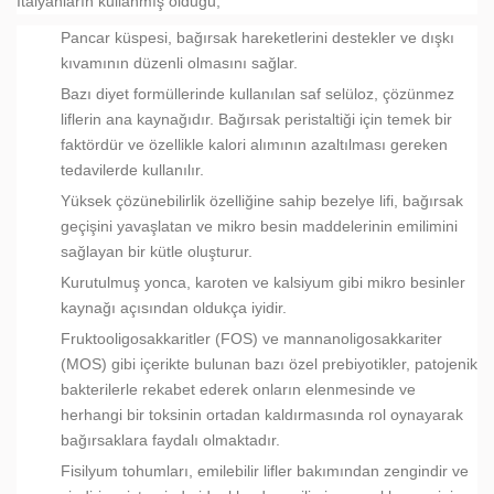
İtalyanların kullanmış olduğu;
Pancar küspesi, bağırsak hareketlerini destekler ve dışkı
kıvamının düzenli olmasını sağlar.
Bazı diyet formüllerinde kullanılan saf selüloz, çözünmez
liflerin ana kaynağıdır. Bağırsak peristaltiği için temek bir
faktördür ve özellikle kalori alımının azaltılması gereken
tedavilerde kullanılır.
Yüksek çözünebilirlik özelliğine sahip bezelye lifi, bağırsak
geçişini yavaşlatan ve mikro besin maddelerinin emilimini
sağlayan bir kütle oluşturur.
Kurutulmuş yonca, karoten ve kalsiyum gibi mikro besinler
kaynağı açısından oldukça iyidir.
Fruktooligosakkaritler (FOS) ve mannanoligosakkariter
(MOS) gibi içerikte bulunan bazı özel prebiyotikler, patojenik
bakterilerle rekabet ederek onların elenmesinde ve
herhangi bir toksinin ortadan kaldırmasında rol oynayarak
bağırsaklara faydalı olmaktadır.
Fisilyum tohumları, emilebilir lifler bakımından zengindir ve