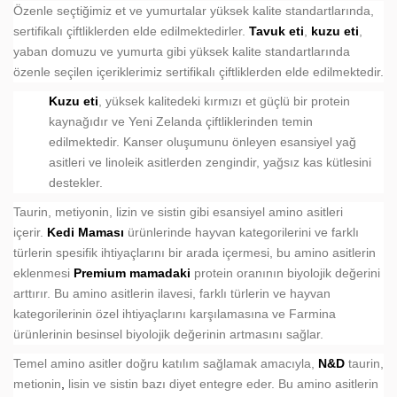
Özenle seçtiğimiz et ve yumurtalar yüksek kalite standartlarında,
sertifikalı çiftliklerden elde edilmektedirler.
Tavuk eti
,
kuzu eti
,
yaban domuzu ve yumurta gibi yüksek kalite standartlarında
özenle seçilen içeriklerimiz sertifikalı çiftliklerden elde edilmektedir.
Kuzu eti
, yüksek kalitedeki kırmızı et güçlü bir protein
kaynağıdır ve Yeni Zelanda çiftliklerinden temin
edilmektedir. Kanser oluşumunu önleyen esansiyel yağ
asitleri ve linoleik asitlerden zengindir, yağsız kas kütlesini
destekler.
Taurin, metiyonin, lizin ve sistin gibi esansiyel amino asitleri
içerir.
Kedi Maması
ürünlerinde hayvan kategorilerini ve farklı
türlerin spesifik ihtiyaçlarını bir arada içermesi, bu amino asitlerin
eklenmesi
Premium mamadaki
protein oranının biyolojik değerini
arttırır. Bu amino asitlerin ilavesi, farklı türlerin ve hayvan
kategorilerinin özel ihtiyaçlarını karşılamasına ve Farmina
ürünlerinin besinsel biyolojik değerinin artmasını sağlar.
Temel amino asitler doğru katılım sağlamak amacıyla,
N&D
taurin,
metionin
,
lisin ve sistin bazı diyet entegre eder. Bu amino asitlerin