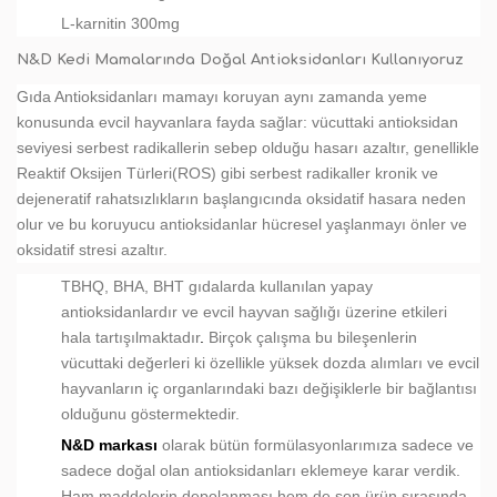
L-karnitin 300mg
N&D Kedi Mamalarında Doğal Antioksidanları Kullanıyoruz
Gıda Antioksidanları mamayı koruyan aynı zamanda yeme
konusunda evcil hayvanlara fayda sağlar: vücuttaki antioksidan
seviyesi serbest radikallerin sebep olduğu hasarı azaltır, genellikle
Reaktif Oksijen Türleri(ROS) gibi serbest radikaller kronik ve
dejeneratif rahatsızlıkların başlangıcında oksidatif hasara neden
olur ve bu koruyucu antioksidanlar hücresel yaşlanmayı önler ve
oksidatif stresi azaltır.
TBHQ, BHA, BHT gıdalarda kullanılan yapay
antioksidanlardır ve evcil hayvan sağlığı üzerine etkileri
hala tartışılmaktadır
.
Birçok çalışma bu bileşenlerin
vücuttaki değerleri ki özellikle yüksek dozda alımları ve evcil
hayvanların iç organlarındaki bazı değişiklerle bir bağlantısı
olduğunu göstermektedir.
N&D markası
olarak bütün formülasyonlarımıza sadece ve
sadece doğal olan antioksidanları eklemeye karar verdik.
Ham maddelerin depolanması hem de son ürün sırasında