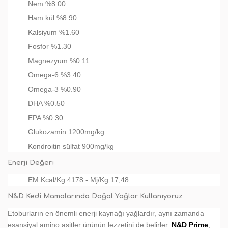
Nem %8.00
Ham kül %8.90
Kalsiyum %1.60
Fosfor %1.30
Magnezyum %0.11
Omega-6 %3.40
Omega-3 %0.90
DHA %0.50
EPA %0.30
Glukozamin 1200mg/kg
Kondroitin sülfat 900mg/kg
Enerji Değeri
EM Kcal/Kg 4178 - Mj/Kg 17
,
48
N&D Kedi Mamalarında Doğal Yağlar Kullanıyoruz
Etoburların en önemli enerji kaynağı yağlardır, aynı zamanda
esansiyal amino asitler ürünün lezzetini de belirler.
N&D Prime
,