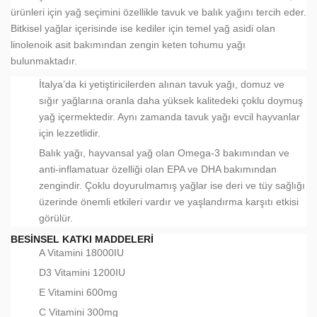
ürünleri için yağ seçimini özellikle tavuk ve balık yağını tercih eder.
Bitkisel yağlar içerisinde ise kediler için temel yağ asidi olan
linolenoik asit bakımından zengin keten tohumu yağı
bulunmaktadır.
İtalya’da ki yetiştiricilerden alınan tavuk yağı, domuz ve
sığır yağlarına oranla daha yüksek kalitedeki çoklu doymuş
yağ içermektedir. Aynı zamanda tavuk yağı evcil hayvanlar
için lezzetlidir.
Balık yağı, hayvansal yağ olan Omega-3 bakımından ve
anti-inflamatuar özelliği olan EPA ve DHA bakımından
zengindir. Çoklu doyurulmamış yağlar ise deri ve tüy sağlığı
üzerinde önemli etkileri vardır ve yaşlandırma karşıtı etkisi
görülür.
BESINSEL KATKI MADDELERI
A Vitamini 18000IU
D3 Vitamini 1200IU
E Vitamini 600mg
C Vitamini 300mg