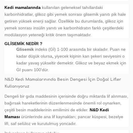
Kedi mamalarında
kullanılan geleneksel tahıllardaki
karbonhidratlar, glikoz gibi yemek sonrası glisemik yanıtı pik hale
getiren yüksek enerji sağlar. Özellikle bu durumlarda, glikoz için
yemek sonrası insülin yanıtı ve karbonhidratın farklı çeşitlerdeki
modülasyon yeteneği kritik önem taşımaktadır.
GLISEMIK NEDIR ?
Glisemik
indeks (Gİ) 1-100 arasında bir skaladır. Puan ne
kadar düşük olursa
,
yiyecek kişinin kan şekeri seviyesini o
kadar yavaş yükseltir demektir. Glikoz ve beyaz ekmek için
GI puanı 100'dür.
N&D Kedi Mamalarınında Besin Dengesi İçin Doğal Lifler
Kullanıyoruz
Dengeli bir gıda maddesinin içerisinde doğru miktarda lif alınması,
bağırsak hareketlerinin düzenlenmesinde önemli rol oynarken,
çeşitli besin maddelerinin emilimini de etkiler.
N&D Kedi
Maması
ürünlerinde ana lif kaynakları; pancar küspesi, bezelye
lifi, saf selüloz ve kurutulmuş yoncadır.