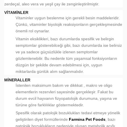
zerdeçal, aleo vera ve yeşil çay ile zenginleştirilmiştir.
VITAMINLER
Vitaminler uygun beslenme için gerekli besin maddeleridir.
Çünkü, vitaminler biyolojik reaksiyonların gerçekleşmesinde
önemli rol oynarlar.
Vitamin eksiklikleri, bazı durumlarda spesifik ve belirgin
semptomlar gösterebilceği gibi, bazı durumlarda ise belirsiz
ve ya sadece güçsüzlükle izlenen semptomlar
gözlemlenebilir. Bu nedenle tüm yaşamsal fonksiyonların
düzgün bir şekilde devam edebilmesi için, uygun
miktarlarda günlük alım sağlanmalıdır.
MINERALLER
İstenilen maksimum bakım ve dikkkat , makro ve oligo
elementlerin rezervleri sayesinde gerçekleşir. Fakat bu
durum evcil hayvanın fizyopatolojik durumuna, yaşına ve
türüne göre farklılıklar göstermektedir.
Spesifik olarak patolojik bozuklukları tedavi etmeye yönelik
geliştirilen diyet formüllerinde
Farmina Pet Foods
, bazı
patolojik bozuklukların nedeniyle oluşan metabolik açığı