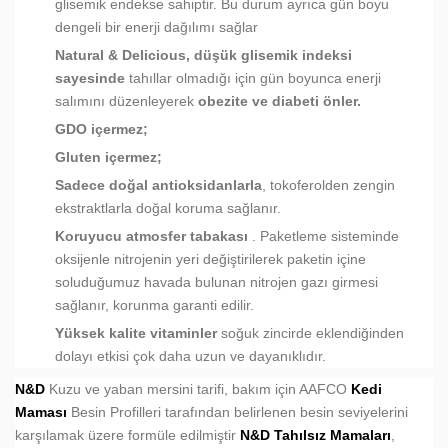
glisemik endekse sahiptir. Bu durum ayrıca gün boyu
dengeli bir enerji dağılımı sağlar
Natural & Delicious, düşük glisemik indeksi
sayesinde
tahıllar olmadığı için gün boyunca enerji
salımını düzenleyerek
obezite ve diabeti önler.
GDO içermez;
Gluten içermez;
Sadece doğal antioksidanlarla
, tokoferolden zengin
ekstraktlarla doğal koruma sağlanır.
Koruyucu atmosfer tabakası
. Paketleme sisteminde
oksijenle nitrojenin yeri değiştirilerek paketin içine
soluduğumuz havada bulunan nitrojen gazı girmesi
sağlanır, korunma garanti edilir.
Yüksek kalite vitaminler
soğuk zincirde eklendiğinden
dolayı etkisi çok daha uzun ve dayanıklıdır.
N&D
Kuzu ve yaban mersini tarifi, bakım için AAFCO
Kedi
Maması
Besin Profilleri tarafından belirlenen besin seviyelerini
karşılamak üzere formüle edilmiştir
N&D Tahılsız Mamaları
,