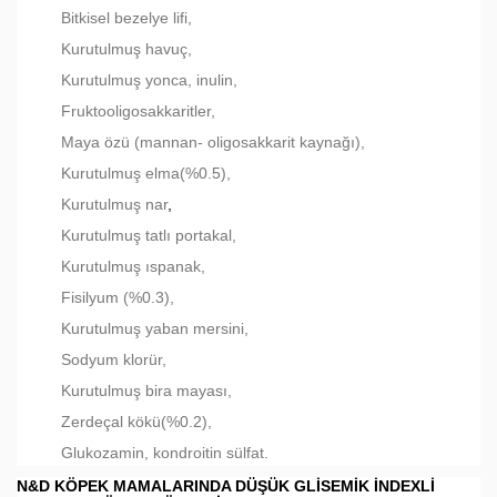
Bitkisel bezelye lifi,
Kurutulmuş havuç,
Kurutulmuş yonca, inulin,
Fruktooligosakkaritler,
Maya özü (mannan- oligosakkarit kaynağı),
Kurutulmuş elma(%0.5),
Kurutulmuş nar
,
Kurutulmuş tatlı portakal,
Kurutulmuş ıspanak,
Fisilyum (%0.3),
Kurutulmuş yaban mersini,
Sodyum klorür,
Kurutulmuş bira mayası,
Zerdeçal kökü(%0.2),
Glukozamin, kondroitin sülfat.
N&D KÖPEK MAMALARINDA DÜŞÜK GLISEMIK İNDEXLI