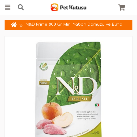
N&D Prime 800 Gr Mini Yaban Domuzu ve Elma