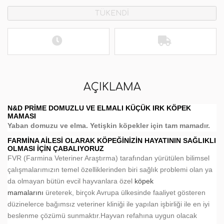
TÜKENDİ
AÇIKLAMA
N&D PRIME DOMUZLU VE ELMALI KÜÇÜK IRK KÖPEK
MAMASI
Yaban domuzu ve elma. Yetişkin köpekler için tam mamadır.
FARMINA AILESI OLARAK KÖPEĞINIZIN HAYATININ SAĞLIKLI
OLMASI İÇIN ÇABALIYORUZ
FVR (Farmina Veteriner Araştırma) tarafından yürütülen bilimsel
çalışmalarımızın temel özelliklerinden biri sağlık problemi olan ya
da olmayan bütün evcil hayvanlara özel
köpek
mamalarını
üreterek, birçok Avrupa ülkesinde faaliyet gösteren
düzinelerce bağımsız veteriner kliniği ile yapılan işbirliği ile en iyi
beslenme çözümü sunmaktır.Hayvan refahına uygun olacak