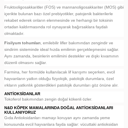
Fruktooligosakkaritler (FOS) ve mannanoligosakkariter (MOS) gibi
içerikte bulunan bazı özel prebiyotikler, patojenik bakterilerle
rekabet ederek onların elenmesinde ve herhangi bir toksinin
ortadan kaldırmasında rol oynayarak bağırsaklara faydalı
olmaktadır.
Fisilyum tohumları
, emilebilir lifler bakımından zengindir ve
sindirim sisteminde ideal hızda emilimin gerçekleşmesini sağlar.
Aynı zamanda, besinlerin emilimini destekler ve dışkı kıvamının
düzenli olmasını sağlar.
Farmina, her formülde kullanılacak lif karışımı seçerken, evcil
hayvanların yatkın olduğu fizyolojik, patolojik durumlara, özel
ırkların yatkınlık gösterdikleri patolojik durumları göz önüne alır.
ANTIOKSIDANLAR
Tokoferol bakımından zengin doğal kökenli özler.
N&D KÖPEK MAMALARINDA DOĞAL ANTIOKSIDANLARI
KULLANIYORUZ
Gıda Antioksidanları mamayı koruyan aynı zamanda yeme
konusunda evcil hayvanlara fayda sağlar: vücuttaki antioksidan