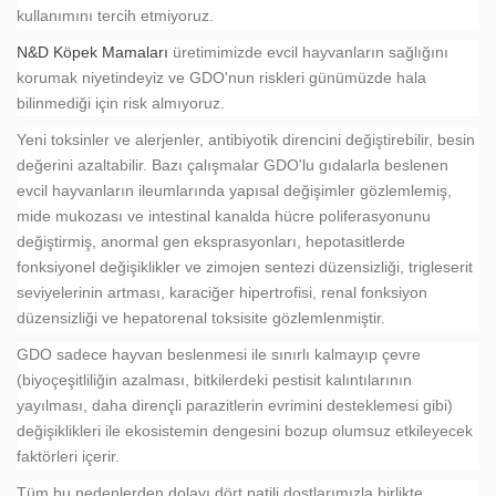
kullanımını tercih etmiyoruz.
N&D Köpek Mamaları
üretimimizde evcil hayvanların sağlığını
korumak niyetindeyiz ve GDO'nun riskleri günümüzde hala
bilinmediği için risk almıyoruz.
Yeni toksinler ve alerjenler, antibiyotik direncini değiştirebilir, besin
değerini azaltabilir. Bazı çalışmalar GDO'lu gıdalarla beslenen
evcil hayvanların ileumlarında yapısal değişimler gözlemlemiş,
mide mukozası ve intestinal kanalda hücre poliferasyonunu
değiştirmiş, anormal gen eksprasyonları, hepotasitlerde
fonksiyonel değişiklikler ve zimojen sentezi düzensizliği, trigleserit
seviyelerinin artması, karaciğer hipertrofisi, renal fonksiyon
düzensizliği ve hepatorenal toksisite gözlemlenmiştir.
GDO sadece hayvan beslenmesi ile sınırlı kalmayıp çevre
(biyoçeşitliliğin azalması, bitkilerdeki pestisit kalıntılarının
yayılması, daha dirençli parazitlerin evrimini desteklemesi gibi)
değişiklikleri ile ekosistemin dengesini bozup olumsuz etkileyecek
faktörleri içerir.
Tüm bu nedenlerden dolayı dört patili dostlarımızla birlikte