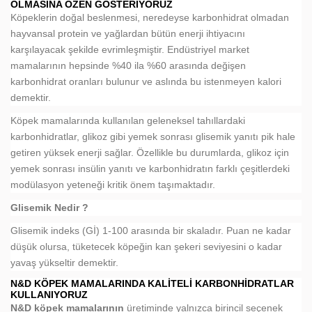
OLMASINA ÖZEN GÖSTERIYORUZ
Köpeklerin doğal beslenmesi, neredeyse karbonhidrat olmadan
hayvansal protein ve yağlardan bütün enerji ihtiyacını
karşılayacak şekilde evrimleşmiştir. Endüstriyel market
mamalarının hepsinde %40 ila %60 arasında değişen
karbonhidrat oranları bulunur ve aslında bu istenmeyen kalori
demektir.
Köpek mamalarında kullanılan geleneksel tahıllardaki
karbonhidratlar, glikoz gibi yemek sonrası glisemik yanıtı pik hale
getiren yüksek enerji sağlar. Özellikle bu durumlarda, glikoz için
yemek sonrası insülin yanıtı ve karbonhidratın farklı çeşitlerdeki
modülasyon yeteneği kritik önem taşımaktadır.
Glisemik Nedir ?
Glisemik indeks (Gİ) 1-100 arasında bir skaladır. Puan ne kadar
düşük olursa, tüketecek köpeğin kan şekeri seviyesini o kadar
yavaş yükseltir demektir.
N&D KÖPEK MAMALARINDA KALITELI KARBONHIDRATLAR
KULLANIYORUZ
N&D köpek mamalarının
üretiminde yalnızca birincil seçenek