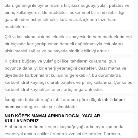
olan, genetiği ile oynanmamış kılçıksız buğday, yulaf, patates ve
pirinç kullanıyoruz. Bu maddeler mükemmel bir sindirilebilirliği
garanti eden üstün teknoloji kullanılarak işlenen taze ham
maddelerdir.
Çift vidalı sıkma sistemi teknolojisi sayesinde ham maddelerin eşit
bir biçimde karıştırılıp ısının dengeli dağıtılmasıyla eşit olarak
pişirilmesini sağlar ve bu sayede sindirilebilirliği arttırır.
Kılçıksız buğday ve yulaf gibi ilkel tahılların kullanımı, gün
boyunca daha iyi bir enerji yeteneğini destekler. Bazı mama ve
diyetlerde karbonhidrat kullanımı gerekebilir, bu durumlarda
karbonhidrat kaynağı olarak patates ve pirinç kullanırız. Çünkü bu
karbonhidrat kaynakları enerji artışını garanti eder.
İçeriğinde bulundurduğu tahıl oranına göre
düşük tahıllı köpek
maması
kategorisinde yer almaktadır.
N&D KÖPEK MAMALARINDA DOĞAL YAĞLAR
KULLANIYORUZ
Etoburların en önemli enerji kaynağı yağlardır, aynı zamanda
esansiyal amino asitler ürünün lezzetini de belirler. Farmina,