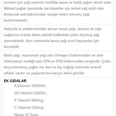
ürünleri için yağ seçimini özellikle tavuk ve balık yağını tercih eder.
Bitkisel yağlar içerisinde ise köpekler için temel yağ asidi olan
linolenoik asit bakımından zengin keten tohumu yağı
bulunmaktadır.
İtalya’da ki yetiştiricilerden alınan tavuk yağı, domuz ve sığır
yağlarına oranla daha yüksek kalitedeki çoklu doymuş yağ
içermektedir. Aynı zamanda tavuk yağı evcil hayvanlar için
lezzetlidir.
Balık yağı, hayvansal yağ olan Omega-3 bakımından ve anti-
inflamatuar özelliği olan EPA ve DHA bakımından zengindir. Çoklu
doyurulmamış yağlar ise deri ve tüy sağlığı üzerinde önemli
etkileri vardır ve yaşlandırma karşıtı etkisi görülür.
EK GIDALAR
A Vitamini 15000IU;
D3 Vitamini 1500IU;
E Vitamini 600mg;
C Vitamini 150mg;
Niasin 37.5mg;