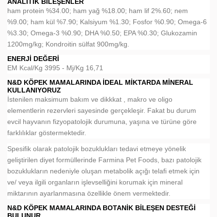
ANALITIK BILEŞENLER
ham protein %34.00; ham yağ %18.00; ham lif 2%.60; nem
%9.00; ham kül %7.90; Kalsiyum %1.30; Fosfor %0.90; Omega-6
%3.30; Omega-3 %0.90; DHA %0.50; EPA %0.30; Glukozamin
1200mg/kg; Kondroitin sülfat 900mg/kg.
ENERJI DEĞERI
EM Kcal/Kg 3995 - Mj/Kg 16,71
N&D KÖPEK MAMALARINDA İDEAL MIKTARDA MINERAL
KULLANIYORUZ
İstenilen maksimum bakım ve dikkkat , makro ve oligo
elementlerin rezervleri sayesinde gerçekleşir. Fakat bu durum
evcil hayvanın fizyopatolojik durumuna, yaşına ve türüne göre
farklılıklar göstermektedir.
Spesifik olarak patolojik bozuklukları tedavi etmeye yönelik
geliştirilen diyet formüllerinde Farmina Pet Foods, bazı patolojik
bozuklukların nedeniyle oluşan metabolik açığı telafi etmek için
ve/ veya ilgili organların işlevselliğini korumak için mineral
miktarının ayarlanmasına özellikle önem vermektedir.
N&D KÖPEK MAMALARINDA BOTANIK BILEŞEN DESTEĞI
BULUNUR