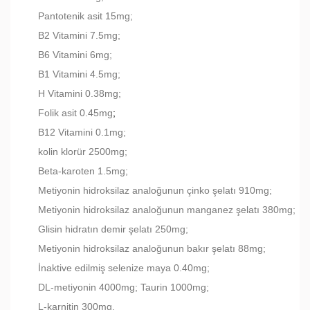
Pantotenik asit 15mg;
B2 Vitamini 7.5mg;
B6 Vitamini 6mg;
B1 Vitamini 4.5mg;
H Vitamini 0.38mg;
Folik asit 0.45mg
;
B12 Vitamini 0.1mg;
kolin klorür 2500mg;
Beta-karoten 1.5mg;
Metiyonin hidroksilaz analoğunun çinko şelatı 910mg;
Metiyonin hidroksilaz analoğunun manganez şelatı 380mg;
Glisin hidratın demir şelatı 250mg;
Metiyonin hidroksilaz analoğunun bakır şelatı 88mg;
İnaktive edilmiş selenize maya 0.40mg;
DL-metiyonin 4000mg; Taurin 1000mg;
L-karnitin 300mg.