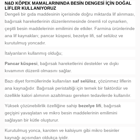
N&D KÖPEK MAMALARININDA BESIN DENGESI İÇIN DOĞAL
LIFLER KULLANIYORUZ
Dengeli bir gıda maddesinin içerisinde doğru miktarda lif alınması,
bağırsak hareketlerinin düzenlenmesinde önemli rol oynarken,
çeşitli besin maddelerinin emilimini de etkiler. Farmina ürünlerinde
ana lif kaynakları; pancar küspesi, bezelye lifi, saf selüloz ve
kurutulmuş yoncadır.
İtalyanların kullanmış olduğu;
Pancar küspesi
, bağırsak hareketlerini destekler ve dışkı
kıvamının düzenli olmasını sağlar.
Bazı diyet formüllerinde kullanılan
saf selüloz
, çözünmez liflerin
ana kaynağıdır. Bağırsak peristaltiği için temek bir faktördür ve
özellikle kalori alımının azaltılması gereken tedavilerde kullanılır.
Yüksek çözünebilirlik özelliğine sahip
bezelye lifi
, bağırsak
geçişini yavaşlatan ve mikro besin maddelerinin emilimini
sağlayan bir kütle oluşturur.
Kurutulmuş yonca, karoten ve kalsiyum gibi mikro besinler
kaynağı açısından oldukça iyidir.