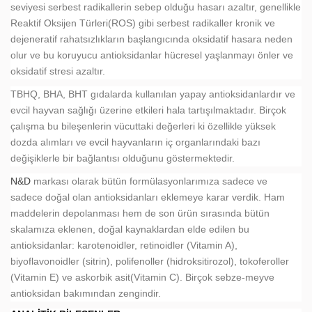
seviyesi serbest radikallerin sebep olduğu hasarı azaltır, genellikle
Reaktif Oksijen Türleri(ROS) gibi serbest radikaller kronik ve
dejeneratif rahatsızlıkların başlangıcında oksidatif hasara neden
olur ve bu koruyucu antioksidanlar hücresel yaşlanmayı önler ve
oksidatif stresi azaltır.
TBHQ, BHA, BHT gıdalarda kullanılan yapay antioksidanlardır ve
evcil hayvan sağlığı üzerine etkileri hala tartışılmaktadır. Birçok
çalışma bu bileşenlerin vücuttaki değerleri ki özellikle yüksek
dozda alımları ve evcil hayvanların iç organlarındaki bazı
değişiklerle bir bağlantısı olduğunu göstermektedir.
N&D
markası olarak bütün formülasyonlarımıza sadece ve
sadece doğal olan antioksidanları eklemeye karar verdik. Ham
maddelerin depolanması hem de son ürün sırasında bütün
skalamıza eklenen, doğal kaynaklardan elde edilen bu
antioksidanlar: karotenoidler, retinoidler (Vitamin A),
biyoflavonoidler (sitrin), polifenoller (hidroksitirozol), tokoferoller
(Vitamin E) ve askorbik asit(Vitamin C). Birçok sebze-meyve
antioksidan bakımından zengindir.