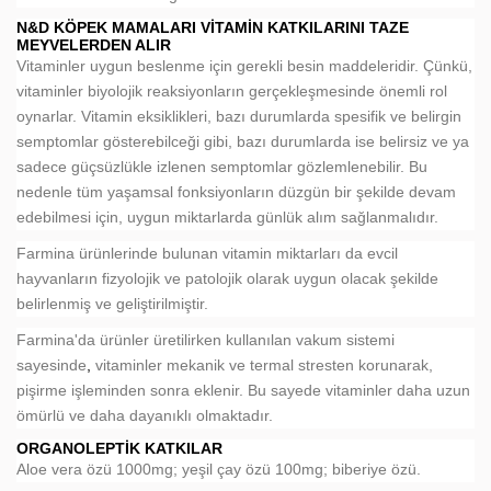
N&D KÖPEK MAMALARI VITAMIN KATKILARINI TAZE
MEYVELERDEN ALIR
Vitaminler uygun beslenme için gerekli besin maddeleridir. Çünkü,
vitaminler biyolojik reaksiyonların gerçekleşmesinde önemli rol
oynarlar. Vitamin eksiklikleri, bazı durumlarda spesifik ve belirgin
semptomlar gösterebilceği gibi, bazı durumlarda ise belirsiz ve ya
sadece güçsüzlükle izlenen semptomlar gözlemlenebilir. Bu
nedenle tüm yaşamsal fonksiyonların düzgün bir şekilde devam
edebilmesi için, uygun miktarlarda günlük alım sağlanmalıdır.
Farmina ürünlerinde bulunan vitamin miktarları da evcil
hayvanların fizyolojik ve patolojik olarak uygun olacak şekilde
belirlenmiş ve geliştirilmiştir.
Farmina'da ürünler üretilirken kullanılan vakum sistemi
sayesinde
,
vitaminler mekanik ve termal stresten korunarak,
pişirme işleminden sonra eklenir. Bu sayede vitaminler daha uzun
ömürlü ve daha dayanıklı olmaktadır.
ORGANOLEPTIK KATKILAR
Aloe vera özü 1000mg; yeşil çay özü 100mg; biberiye özü.