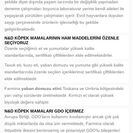
şekilde diyet dışında yaşam tarzında bir değişiklik yapmadan
deneme çalışmaları boyunca laboratuvar yerine kendi aileleri ile
yaşayarak yürütülen çalışmaları içerir. Evcil hayvanlara duyulan
saygı çerçevesinde ürünlerin işlevselliği bu şekilde
geliştirilmektedir.
N&D KÖPEK MAMALARININ HAM MADDELERINI ÖZENLE
SEÇIYORUZ
Özenle seçtiğimiz et ve yumurtalar yüksek kalite
standartlarında
,
sertifikalı çiftliklerden elde edilmektedirler.
Tavuk eti, kuzu eti, yaban domuzu ve yumurta gibi yüksek kalite
standartlarında özenle seçilen içeriklerimiz sertifikalı çiftliklerden
elde edilmektedir.
Farmina
yaban domuzu etini
Toskana ve Umbria bölgesindeki
yarı vahşi sürülerde üretmektedir. Kırmızı et olarak yüksek
biyolojik değere sahiptir.
N&D KÖPEK MAMALARI GDO İÇERMEZ
Avrupa Birliği, GDO'ların kullanımı kısıtlamıştır ancak çok çok
düşük miktarlarda da olsa izin vermektedir, Farmina olarak
ihtiyatlılık ilkesini benimsemiş ve potansiyel GDO'lu bileşenleri