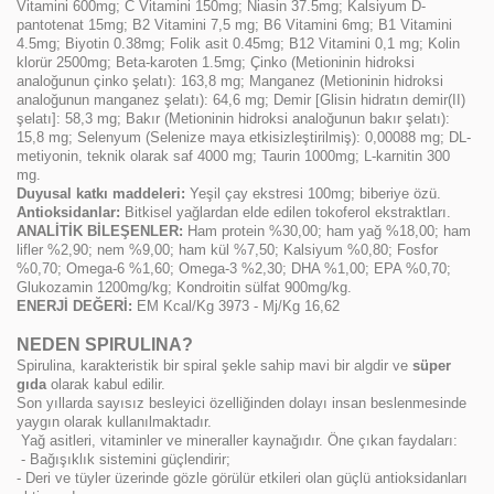
Vitamini 600mg; C Vitamini 150mg; Niasin 37.5mg; Kalsiyum D-
pantotenat 15mg; B2 Vitamini 7,5 mg; B6 Vitamini 6mg; B1 Vitamini
4.5mg; Biyotin 0.38mg; Folik asit 0.45mg; B12 Vitamini 0,1 mg; Kolin
klorür 2500mg; Beta-karoten 1.5mg; Çinko (Metioninin hidroksi
analoğunun çinko şelatı): 163,8 mg; Manganez (Metioninin hidroksi
analoğunun manganez şelatı): 64,6 mg; Demir [Glisin hidratın demir(II)
şelatı]: 58,3 mg; Bakır (Metioninin hidroksi analoğunun bakır şelatı):
15,8 mg; Selenyum (Selenize maya etkisizleştirilmiş): 0,00088 mg; DL-
metiyonin, teknik olarak saf 4000 mg; Taurin 1000mg; L-karnitin 300
mg.
Duyusal katkı maddeleri:
Yeşil çay ekstresi 100mg; biberiye özü.
Antioksidanlar:
Bitkisel yağlardan elde edilen tokoferol ekstraktları.
ANALİTİK BİLEŞENLER:
Ham protein %30,00; ham yağ %18,00; ham
lifler %2,90; nem %9,00; ham kül %7,50; Kalsiyum %0,80; Fosfor
%0,70; Omega-6 %1,60; Omega-3 %2,30; DHA %1,00; EPA %0,70;
Glukozamin 1200mg/kg; Kondroitin sülfat 900mg/kg.
ENERJİ DEĞERİ:
EM Kcal/Kg 3973 - Mj/Kg 16,62
NEDEN SPIRULINA?
Spirulina, karakteristik bir spiral şekle sahip mavi bir algdir ve
süper
gıda
olarak kabul edilir.
Son yıllarda sayısız besleyici özelliğinden dolayı insan beslenmesinde
yaygın olarak kullanılmaktadır.
Yağ asitleri, vitaminler ve mineraller kaynağıdır. Öne çıkan faydaları:
- Bağışıklık sistemini güçlendirir;
- Deri ve tüyler üzerinde gözle görülür etkileri olan güçlü antioksidanları