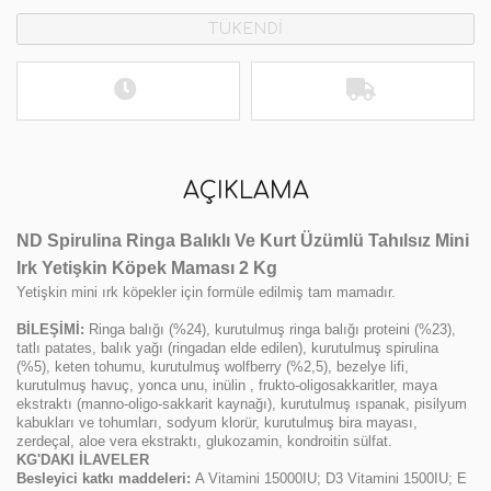
TÜKENDİ
AÇIKLAMA
ND Spirulina Ringa Balıklı Ve Kurt Üzümlü Tahılsız Mini
Irk Yetişkin Köpek Maması 2 Kg
Yetişkin mini ırk köpekler için formüle edilmiş tam mamadır.
BİLEŞİMİ:
Ringa balığı (%24), kurutulmuş ringa balığı proteini (%23),
tatlı patates, balık yağı (ringadan elde edilen), kurutulmuş spirulina
(%5), keten tohumu, kurutulmuş wolfberry (%2,5), bezelye lifi,
kurutulmuş havuç, yonca unu, inülin , frukto-oligosakkaritler, maya
ekstraktı (manno-oligo-sakkarit kaynağı), kurutulmuş ıspanak, pisilyum
kabukları ve tohumları, sodyum klorür, kurutulmuş bira mayası,
zerdeçal, aloe vera ekstraktı, glukozamin, kondroitin sülfat.
KG'DAKI İLAVELER
Besleyici katkı maddeleri:
A Vitamini 15000IU; D3 Vitamini 1500IU; E