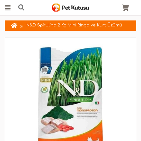
N&D Spirulina 2 Kg Mini Ringa ve Kurt Üzümü