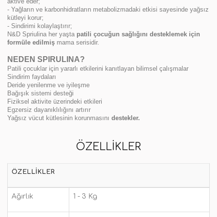
aktive eder;
- Yağların ve karbonhidratların metabolizmadaki etkisi sayesinde yağsız
kütleyi korur;
- Sindirimi kolaylaştırır;
N&D Spriulina her yaşta
patili çocuğun sağlığını desteklemek için
formüle edilmiş
mama serisidir.
NEDEN SPIRULINA?
Patili çocuklar için yararlı etkilerini kanıtlayan bilimsel çalışmalar
Sindirim faydaları
Deride yenilenme ve iyileşme
Bağışık sistemi desteği
Fiziksel aktivite üzerindeki etkileri
Egzersiz dayanıklılığını artırır
Yağsız vücut kütlesinin korunmasını
destekler.
ÖZELLIKLER
ÖZELLIKLER
Ağırlık
1 - 3 Kg