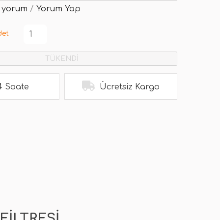
 yorum
/
Yorum Yap
det
TÜKENDİ
4 Saate
Ücretsiz Kargo
FILTRESI