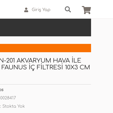
Giriş Yap
N-201 AKVARYUM HAVA İLE
 FAUNUS İÇ FILTRESI 10X3 CM
os
0028417
:
Stokta Yok