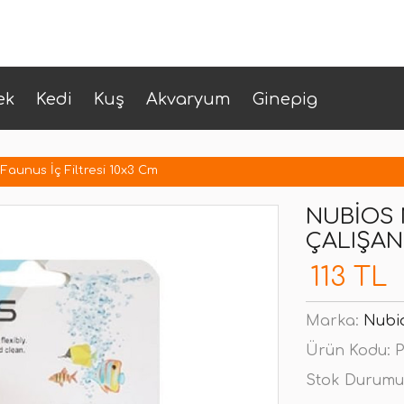
ek
Kedi
Kuş
Akvaryum
Ginepig
Faunus İç Filtresi 10x3 Cm
NUBIOS 
ÇALIŞAN
113 TL
Marka:
Nubi
Ürün Kodu:
P
Stok Durumu