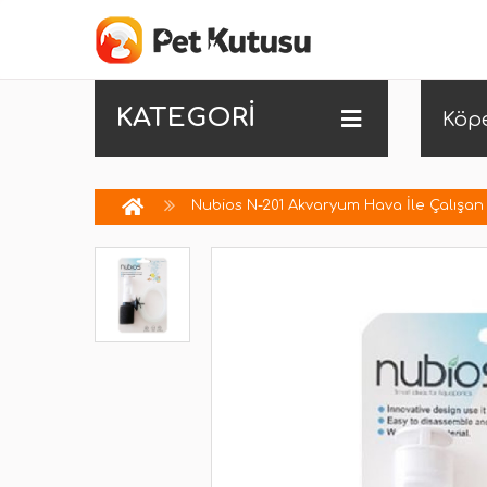
KATEGORİ
Köp
Nubios N-201 Akvaryum Hava İle Çalışan 