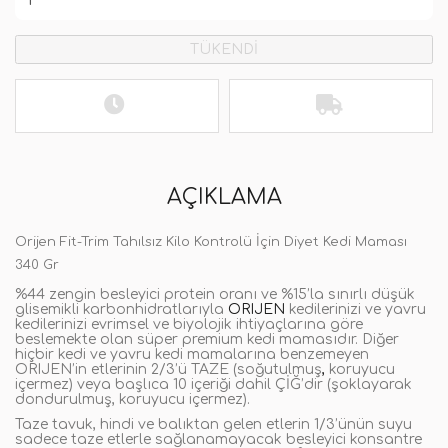
TÜKENDİ
AÇIKLAMA
Orijen Fit-Trim Tahılsız Kilo Kontrolü İçin Diyet Kedi Maması
340 Gr
%44 zengin besleyici protein oranı ve %15’la sınırlı düşük
glisemikli karbonhidratlarıyla
ORIJEN
kedilerinizi ve yavru
kedilerinizi evrimsel ve biyolojik ihtiyaçlarına göre
beslemekte olan süper premium kedi mamasıdır. Diğer
hiçbir kedi ve yavru kedi mamalarına benzemeyen
ORIJEN’in etlerinin 2/3’ü TAZE (soğutulmuş
,
koruyucu
içermez) veya başlıca 10 içeriği dahil ÇİĞ’dir (şoklayarak
dondurulmuş, koruyucu içermez).
Taze tavuk, hindi ve balıktan gelen etlerin 1/3’ünün suyu
sadece taze etlerle sağlanamayacak besleyici konsantre