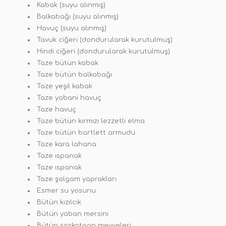
Kabak (suyu alınmış)
Balkabağı (suyu alınmış)
Havuç (suyu alınmış)
Tavuk ciğeri (dondurularak kurutulmuş)
Hindi ciğeri (dondurularak kurutulmuş)
Taze bütün kabak
Taze bütün balkabağı
Taze yeşil kabak
Taze yabani havuç
Taze havuç
Taze bütün kırmızı lezzetli elma
Taze bütün bartlett armudu
Taze kara lahana
Taze ıspanak
Taze ıspanak
Taze şalgam yaprakları
Esmer su yosunu
Bütün kızılcık
Bütün yaban mersini
Bütün saskatoon meyveleri