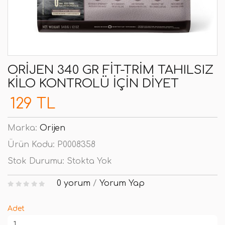
ORIJEN 340 GR FIT-TRIM TAHILSIZ
KILO KONTROLÜ İÇIN DIYET
129 TL
Marka:
Orijen
Ürün Kodu:
P0008358
Stok Durumu:
Stokta Yok
0 yorum
/
Yorum Yap
Adet