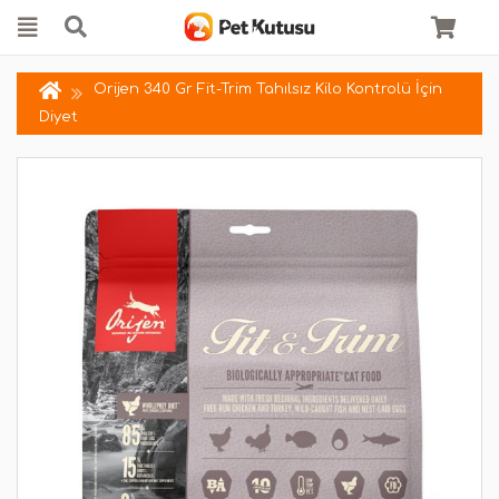
Orijen 340 Gr Fit-Trim Tahılsız Kilo Kontrolü İçin
Diyet