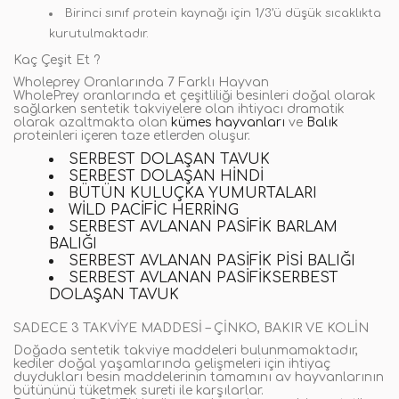
Birinci sınıf protein kaynağı için 1/3’ü düşük sıcaklıkta
kurutulmaktadır.
Kaç Çeşit Et ?
Wholeprey Oranlarında 7 Farklı Hayvan
WholePrey oranlarında et çeşitliliği besinleri doğal olarak
sağlarken sentetik takviyelere olan ihtiyacı dramatik
olarak azaltmakta olan
kümes hayvanları
ve
Balık
proteinleri içeren taze etlerden oluşur.
SERBEST DOLAŞAN TAVUK
SERBEST DOLAŞAN HINDI
BÜTÜN KULUÇKA YUMURTALARI
WILD PACIFIC HERRING
SERBEST AVLANAN PASIFIK BARLAM
BALIĞI
SERBEST AVLANAN PASIFIK PISI BALIĞI
SERBEST AVLANAN PASIFIK
SERBEST
DOLAŞAN TAVUK
SADECE 3 TAKVİYE MADDESİ – ÇİNKO, BAKIR VE KOLİN
Doğada sentetik takviye maddeleri bulunmamaktadır,
kediler doğal yaşamlarında gelişmeleri için ihtiyaç
duydukları besin maddelerinin tamamını av hayvanlarının
bütününü tüketmek sureti ile karşılarlar.