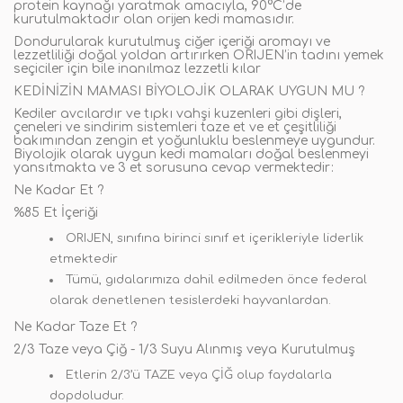
protein kaynağı yaratmak amacıyla, 90°C’de
kurutulmaktadır olan orijen kedi mamasıdır.
Dondurularak kurutulmuş ciğer içeriği aromayı ve
lezzetliliği doğal yoldan artırırken ORIJEN’in tadını yemek
seçiciler için bile inanılmaz lezzetli kılar
KEDİNİZİN MAMASI BİYOLOJİK OLARAK UYGUN MU ?
Kediler avcılardır ve tıpkı vahşi kuzenleri gibi dişleri,
çeneleri ve sindirim sistemleri taze et ve et çeşitliliği
bakımından zengin et yoğunluklu beslenmeye uygundur.
Biyolojik olarak uygun kedi mamaları doğal beslenmeyi
yansıtmakta ve 3 et sorusuna cevap vermektedir:
Ne Kadar Et ?
%85 Et İçeriği
ORIJEN, sınıfına birinci sınıf et içerikleriyle liderlik
etmektedir
Tümü, gıdalarımıza dahil edilmeden önce federal
olarak denetlenen tesislerdeki hayvanlardan.
Ne Kadar Taze Et ?
2/3 Taze veya Çiğ - 1/3 Suyu Alınmış veya Kurutulmuş
Etlerin 2/3’ü TAZE veya ÇİĞ olup faydalarla
dopdoludur.