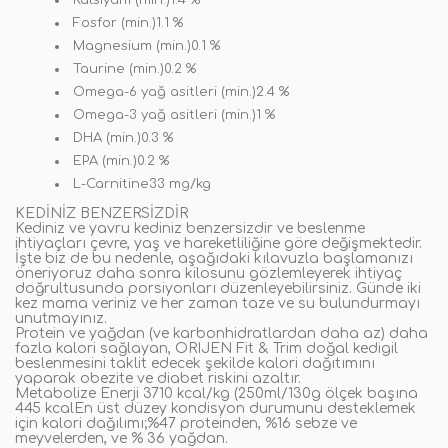
Kalsiyum (min.)1.4 %
Fosfor (min.)1.1 %
Magnesium (min.)0.1 %
Taurine (min.)0.2 %
Omega-6 yağ asitleri (min.)2.4 %
Omega-3 yağ asitleri (min.)1 %
DHA (min.)0.3 %
EPA (min.)0.2 %
L-Carnitine33 mg/kg
KEDİNİZ BENZERSİZDİR
Kediniz ve yavru kediniz benzersizdir ve beslenme
ihtiyaçları çevre, yaş ve hareketliliğine göre değişmektedir.
İşte biz de bu nedenle, aşağıdaki kılavuzla başlamanızı
öneriyoruz daha sonra kilosunu gözlemleyerek ihtiyaç
doğrultusunda porsiyonları düzenleyebilirsiniz. Günde iki
kez mama veriniz ve her zaman taze ve su bulundurmayı
unutmayınız.
Protein ve yağdan (ve karbonhidratlardan daha az) daha
fazla kalori sağlayan, ORIJEN Fit & Trim doğal kedigil
beslenmesini taklit edecek şekilde kalori dağıtımını
yaparak obezite ve diabet riskini azaltır.
Metabolize Enerji 3710 kcal/kg (250ml/130g ölçek başına
445 kcalEn üst düzey kondisyon durumunu desteklemek
için kalori dağılımı;%47 proteinden, %16 sebze ve
meyvelerden, ve % 36 yağdan.