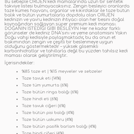
Bu sebeple ORIJEN kedi mamalarında uzun bir sentetik
takviye listesi bulmayacaksınız. Zengin besleyici oranlarda
taze kümes hayvanı, organlar ve kıkırdaklar ile taze bütün
balık ve bütün yumurtalarla dopdolu olan ORIJEN
kedinizin ve yavru kedinizin ihtiyacı olan her besini doğal
kaynağından sağlayan süper premium kedi maması.
DOĞANIN İSTEDİĞİ GİBİ BESLEYİN Her ne kadar farklı
görünseler de kediniz DNA’sını ve yeme anatomisini Yakın
Doğu vahşi kedisiyle paylaşmaktadır
,
bu da onun et
bakımından zengin ve çeşitli bir beslenmeye uygun
olduğunu göstermektedir – yüksek glisemikli
karbonhidratlar ve tahıllarla değil bu yüzden tahılsız kedi
maması olarak geliştirilmiştir..
İçerisindekiler:
%85 taze et | %15 meyveler ve sebzeler
Taze tavuk eti (14%)
Taze tüm yumurta (6%)
Taze bütün ringa balığı (6%)
Taze hindi eti (6%)
Taze tavuk ciğeri (6%)
Taze bütün pisi balığı (4%)
Taze bütün uskumru (4%)
Taze bütün pasifik barlam balığı (4%)
Taze hindi ciğeri (4%)