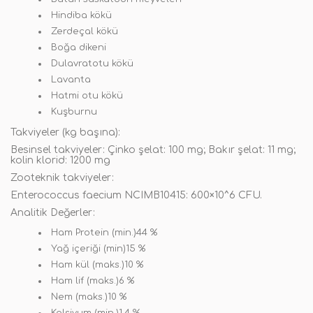
Hindiba kökü
Zerdeçal kökü
Boğa dikeni
Dulavratotu kökü
Lavanta
Hatmi otu kökü
Kuşburnu
Takviyeler (kg başına)
:
Besinsel takviyeler: Çinko şelat: 100 mg; Bakır şelat: 11 mg;
kolin klorid: 1200 mg
Zooteknik takviyeler:
Enterococcus faecium NCIMB10415: 600×10^6 CFU.
Analitik Değerler:
Ham Protein (min.)44 %
Yağ içeriği (min)15 %
Ham kül (maks.)10 %
Ham lif (maks.)6 %
Nem (maks.)10 %