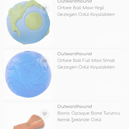
Outwardhound
Orbee Ball Mavi-Yeşil
Gezegen Ödül Koyulabilen
Oyuncak
TÜKENDİ
Outwardhound
Orbee Ball Full Mavi Small
Gezegen Ödül Koyulabilen
Oyuncak
TÜKENDİ
Outwardhound
Bionic Opaque Bone Turuncu
Kemik Şeklinde Ödül
Koyulabilen O