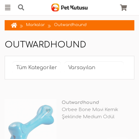
Markalar
Outwardhound
OUTWARDHOUND
Outwardhound
Orbee Bone Mavi Kemik
Şeklinde Medium Ödül
Koyulabilen Oyunc