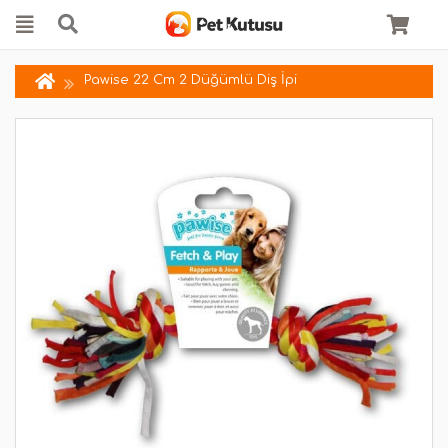
Pawise 22 Cm 2 Düğümlü Diş İpi