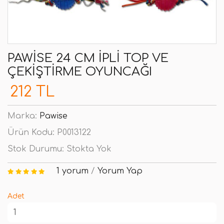
PAWISE 24 CM İPLI TOP VE
ÇEKIŞTIRME OYUNCAĞI
212 TL
Marka:
Pawise
Ürün Kodu:
P0013122
Stok Durumu:
Stokta Yok
1 yorum
/
Yorum Yap
Adet