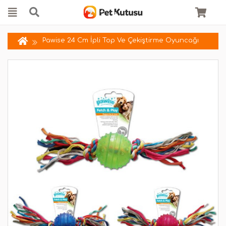
Pawise 24 Cm İpli Top Ve Çekiştirme Oyuncağı