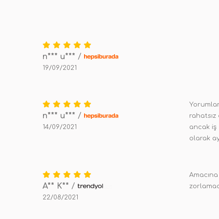
n*** u***
/
19/09/2021
Yorumlar
n*** u***
/
rahatsız 
14/09/2021
ancak iş 
olarak a
Amacına u
A** K**
/
zorlamad
22/08/2021