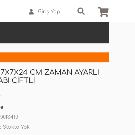
Giriş Yap
27X7X24 CM ZAMAN AYARLI
BI CIFTLI
L
se
0013410
:
Stokta Yok