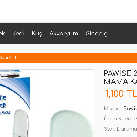
ek
Kedi
Kuş
Akvaryum
Ginepig
bı Ciftli
PAWISE 
MAMA KA
1,100 T
Marka:
Pawi
Ürün Kodu:
P
Stok Durumu