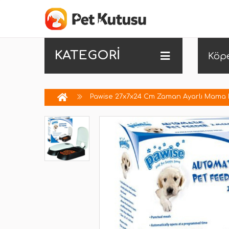
KATEGORİ
Köp
Pawise 27x7x24 Cm Zaman Ayarlı Mama Ka