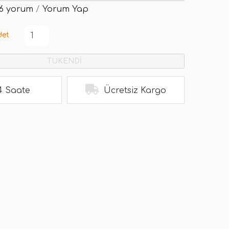
6 yorum
/
Yorum Yap
det
TÜKENDİ
4 Saate
Ücretsiz Kargo