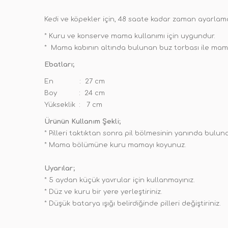
Kedi ve köpekler için, 48 saate kadar zaman ayarlam
* Kuru ve konserve mama kullanımı için uygundur.
* Mama kabının altında bulunan buz torbası ile mama
Ebatları;
En : 27 cm
Boy : 24 cm
Yükseklik : 7 cm
Ürünün Kullanım Şekli;
* Pilleri taktıktan sonra pil bölmesinin yanında bulu
* Mama bölümüne kuru mamayı koyunuz.
Uyarılar;
* 5 aydan küçük yavrular için kullanmayınız.
* Düz ve kuru bir yere yerleştiriniz.
* Düşük batarya ışığı belirdiğinde pilleri değiştiriniz.