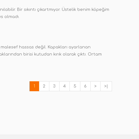
bilir. Bir sıkıntı çıkartmıyor. Üstelik benim köpeğim
s olmadı.
ı malesef hassas değil. Kapakları ayarlanan
larından birisi kutudan kırık olarak çıktı. Ortam
1
2
3
4
5
6
>
>|