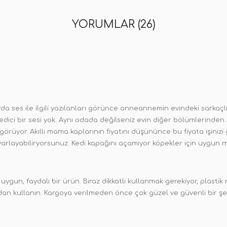
YORUMLAR (26)
da ses ile ilgili yazılanları görünce anneannemin evindeki sarkaçl
edici bir sesi yok. Aynı odada değilseniz evin diğer bölümlerinden 
görüyor. Akıllı mama kaplarının fiyatını düşününce bu fiyata işinizi 
yarlayabiliryorsunuz. Kedi kapağını açamıyor köpekler için uygun 
ygun, faydalı bir ürün. Biraz dikkatli kullanmak gerekiyor, plastik
an kullanın. Kargoya verilmeden önce çok güzel ve güvenli bir şe