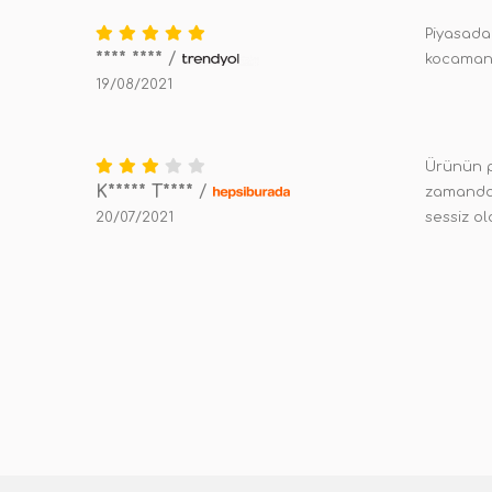
Piyasadak
**** ****
/
kocaman 
19/08/2021
Ürünün p
K***** T****
/
zamandan 
20/07/2021
sessiz ol