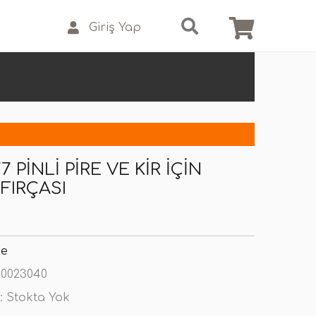
Giriş Yap
7 PINLI PIRE VE KIR IÇIN
FIRÇASI
se
0023040
:
Stokta Yok