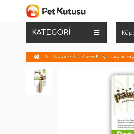
KATEGORİ
Köp
Pawise 77 Pinli Pire ve Kir için Tarama Fır