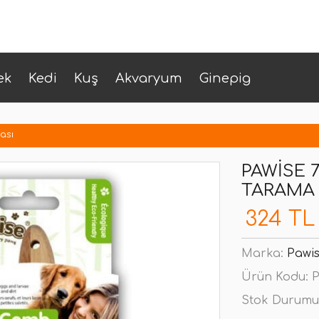
ek
Kedi
Kuş
Akvaryum
Ginepig
çası
PAWISE 7
TARAMA 
324 TL
Marka:
Pawi
Ürün Kodu:
P
Stok Durumu