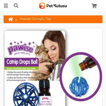
Pawise Catnıp'li Top