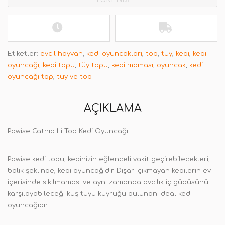
Etiketler:
evcil hayvan
,
kedi oyuncakları
,
top
,
tüy
,
kedi
,
kedi
oyuncağı
,
kedi topu
,
tüy topu
,
kedi maması
,
oyuncak
,
kedi
oyuncağı top
,
tüy ve top
AÇIKLAMA
Pawise Catnıp Li Top Kedi Oyuncağı
Pawise kedi topu, kedinizin eğlenceli vakit geçirebilecekleri,
balık şeklinde, kedi oyuncağıdır. Dışarı çıkmayan kedilerin ev
içerisinde sıkılmaması ve aynı zamanda avcılık iç güdüsünü
karşılayabileceği kuş tüyü kuyruğu bulunan ideal kedi
oyuncağıdır.