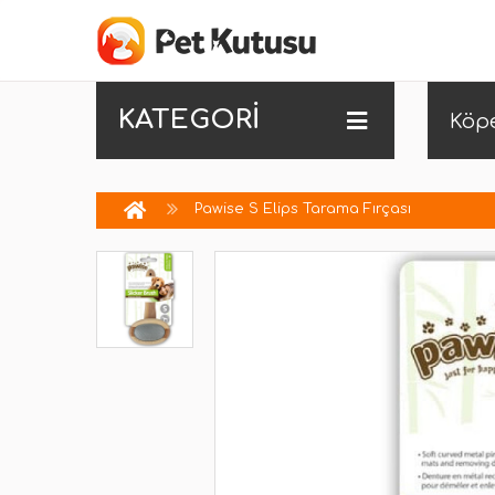
KATEGORİ
Köp
Pawise S Elips Tarama Fırçası