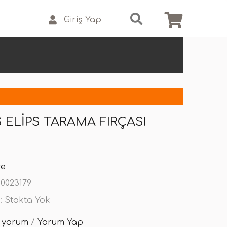
Giriş Yap
S ELIPS TARAMA FIRÇASI
se
0023179
:
Stokta Yok
 yorum
/
Yorum Yap