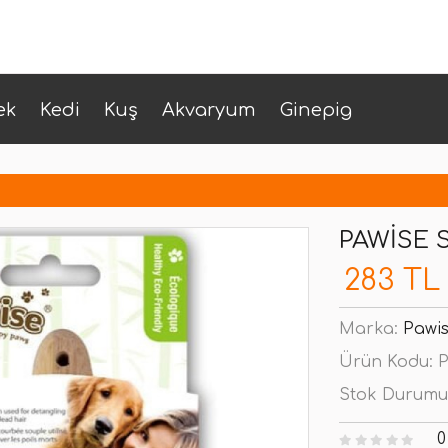
ek
Kedi
Kuş
Akvaryum
Ginepig
PAWISE 
283 TL
Marka:
Pawi
Ürün Kodu:
P
Stok Durumu
0