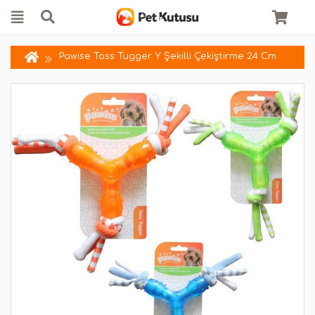
Pawise Toss Tugger Y Şekilli Çekiştirme 24 Cm