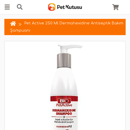
Pet Active 250 Ml Dermahexidine Antiseptik Bakım
Şampuanı