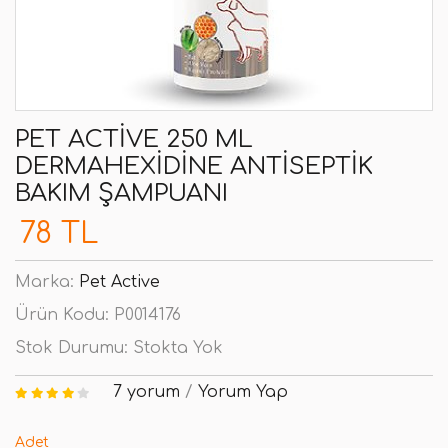
PET ACTIVE 250 ML
DERMAHEXIDINE ANTISEPTIK
BAKIM ŞAMPUANI
78 TL
Marka:
Pet Active
Ürün Kodu:
P0014176
Stok Durumu:
Stokta Yok
7 yorum
/
Yorum Yap
Adet