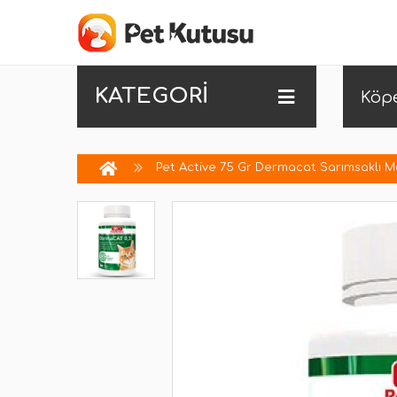
KATEGORİ
Köp
Pet Active 75 Gr Dermacat Sarımsaklı M