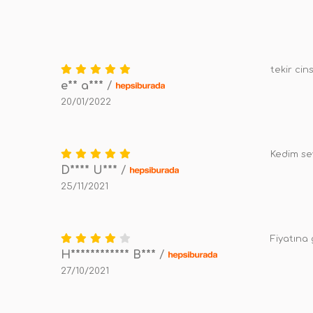
tekir cin
e** a***
/
20/01/2022
Kedim se
D**** U***
/
25/11/2021
Fiyatına
H************ B***
/
27/10/2021