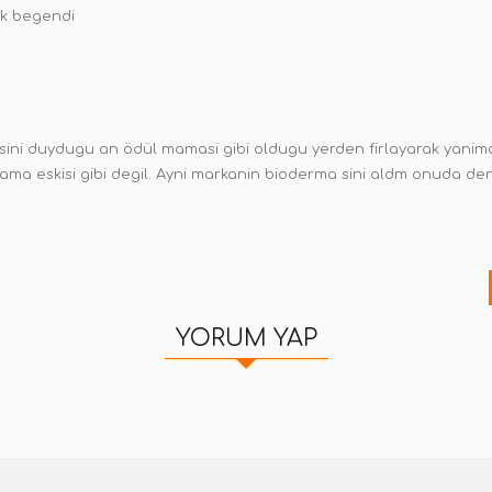
k begendi
sini duydugu an ödül mamasi gibi oldugu yerden firlayarak yanima
ama eskisi gibi degil. Ayni markanin bioderma sini aldm onuda de
YORUM YAP