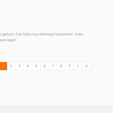
 geliyor. Cok fazla tüy dokmeye baslamisti. Hala
niyecegim
1
2
3
4
5
6
7
8
9
>
>|