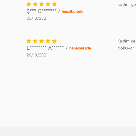
Kedim ço
Ş*** G*******
/
23/10/2021
Kedim se
L******** A******
/
dokuyor 
20/10/2021