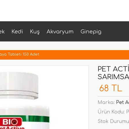
ek
Kedi
Kuş
Akvaryum
Ginepig
aya Tableti 150 Adet
PET ACT
SARIMSA
68 TL
Marka:
Pet A
Ürün Kodu:
P
Stok Durumu