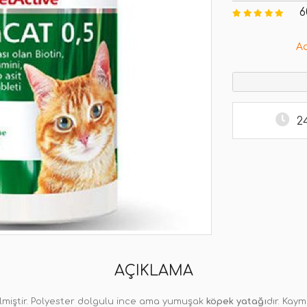
6
A
2
AÇIKLAMA
miştir. Polyester dolgulu ince ama yumuşak
köpek yatağı
dır. Kaym