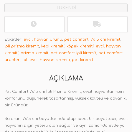
TÜKENDİ
Etiketler:
evcil hayvan ürünü
,
pet comfort
,
7x15 cm kiremit
,
ipli prizma kiremit
,
kedi kiremiti
,
köpek kiremiti
,
evcil hayvan
kiremiti
,
prizma kiremit
,
pet comfort ipli kiremit
,
pet comfort
ürünleri
,
ipli evcil hayvan kiremiti
,
pet kiremit
AÇIKLAMA
Pet Comfort 7x15 cm İpli Prizma Kiremit, evcil hayvanlarınızın
konforunu düşünerek tasarlanmış, yüksek kaliteli ve dayanıklı
bir üründür.
Bu ürün, 7x15 cm boyutlarında olup, ideal bir boyuttadır, evcil
hayvanınız için yeterli alan sağlar ve aynı zamanda evde ya