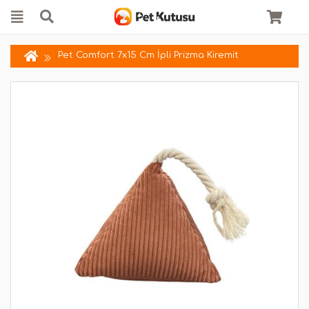
Pet Comfort 7x15 Cm İpli Prizma Kiremit