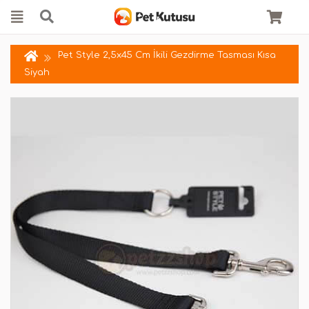
Pet Style 2,5x45 Cm İkili Gezdirme Tasması Kısa
Siyah