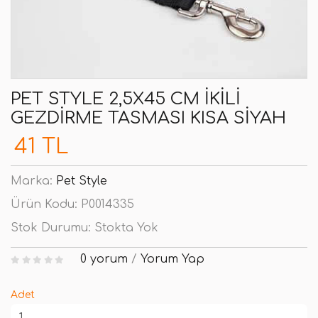
PET STYLE 2,5X45 CM İKILI
GEZDIRME TASMASI KISA SIYAH
41 TL
Marka:
Pet Style
Ürün Kodu:
P0014335
Stok Durumu:
Stokta Yok
0 yorum
/
Yorum Yap
Adet