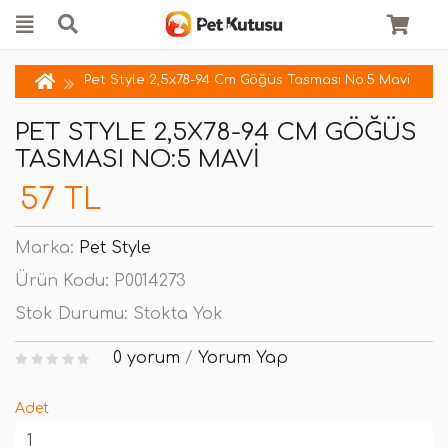
Pet Style 2,5x78-94 Cm Göğüs Tasması No:5 Mavi
PET STYLE 2,5X78-94 CM GÖĞÜS
TASMASI NO:5 MAVI
57 TL
Marka:
Pet Style
Ürün Kodu:
P0014273
Stok Durumu:
Stokta Yok
0 yorum
/
Yorum Yap
Adet