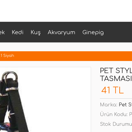
ek
Kedi
Kuş
Akvaryum
Ginepig
1 Siyah
PET STY
TASMASI
41 TL
Marka:
Pet S
Ürün Kodu:
P
Stok Durumu