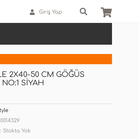
Giriş Yap
LE 2X40-50 CM GÖĞÜS
 NO:1 SIYAH
tyle
0014329
:
Stokta Yok