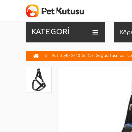
KATEGORİ
Köp
Pet Style 2x40-50 Cm Göğüs Tasması No: