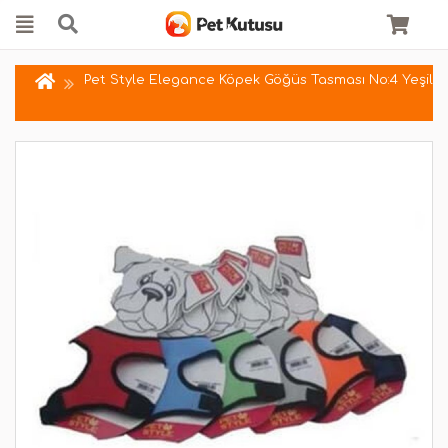
Pet Style Elegance Köpek Göğüs Tasması No:4 Yeşil