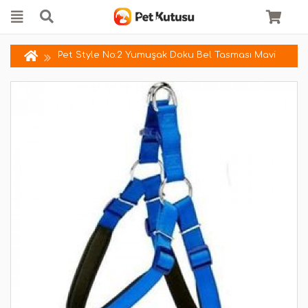
Pet Style No:2 Yumuşak Doku Bel Tasması Mavi