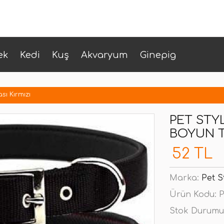
ek
Kedi
Kuş
Akvaryum
Ginepig
ı Kırmızı
PET STY
BOYUN T
52 TL
Marka:
Pet S
Ürün Kodu:
P
Stok Durumu