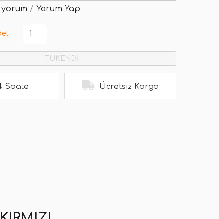
 yorum
/
Yorum Yap
det
TÜKENDİ
4 Saate
Ücretsiz Kargo
KIRMIZI