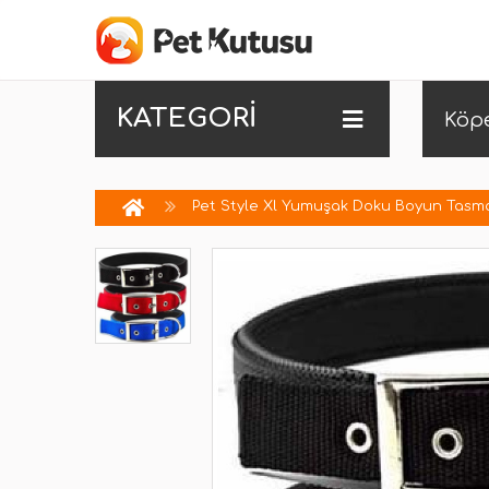
KATEGORİ
Köp
Pet Style Xl Yumuşak Doku Boyun Tasmas