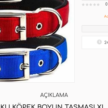
0
A
2
AÇIKLAMA
KU KÖPEK BOYUN TASMASI XL 