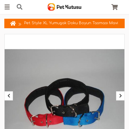
Pet Style XL Yumuşak Doku Boyun Tasması Mavi