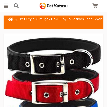
Pet Style Yumuşak Doku Boyun Tasması İnce Siyah