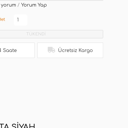
 yorum
/
Yorum Yap
det
TÜKENDİ
4 Saate
Ücretsiz Kargo
TA SIYAH