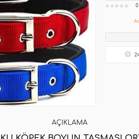
0
A
2
AÇIKLAMA
KU KÖPEK BOYUN TASMASI OR