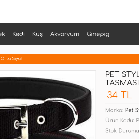
ek
Kedi
Kuş
Akvaryum
Ginepig
 Orta Siyah
PET ST
TASMASI
34 TL
Marka:
Pet S
Ürün Kodu:
P
Stok Durumu