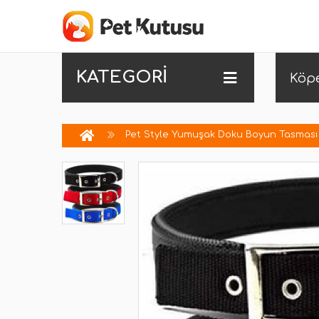
KATEGORİ
Köp
Pet Style Yumuşak Doku Boyun Tasması