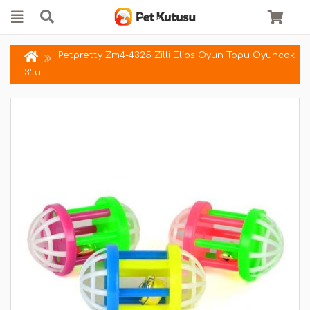
Petpretty Zm4-4325 Zilli Elips Oyun Topu Oyuncak
3'lü