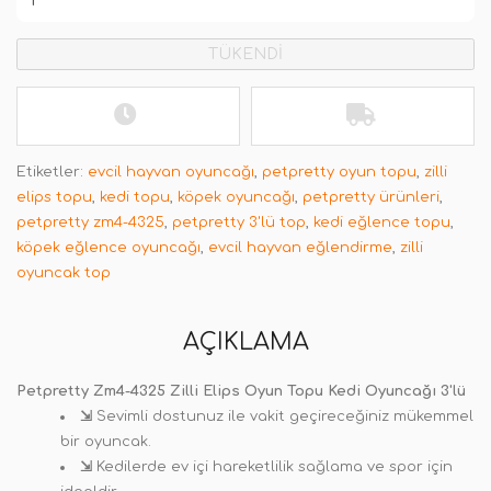
TÜKENDİ
Etiketler:
evcil hayvan oyuncağı
,
petpretty oyun topu
,
zilli
elips topu
,
kedi topu
,
köpek oyuncağı
,
petpretty ürünleri
,
petpretty zm4-4325
,
petpretty 3'lü top
,
kedi eğlence topu
,
köpek eğlence oyuncağı
,
evcil hayvan eğlendirme
,
zilli
oyuncak top
AÇIKLAMA
Petpretty Zm4-4325 Zilli Elips Oyun Topu Kedi Oyuncağı 3'lü
⇲
Sevimli dostunuz ile vakit geçireceğiniz mükemmel
bir oyuncak.
⇲
Kedilerde ev içi hareketlilik sağlama ve spor için