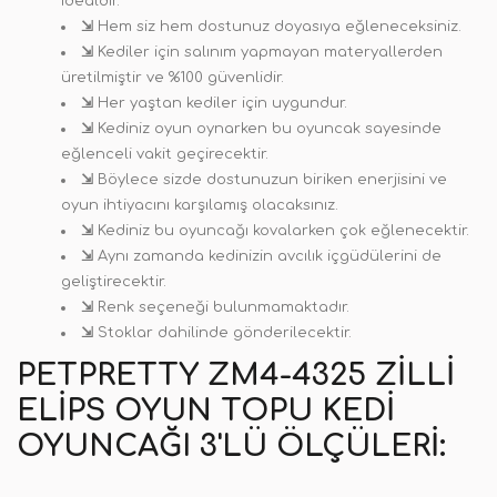
idealdir.
⇲
Hem siz hem dostunuz doyasıya eğleneceksiniz.
⇲
Kediler için salınım yapmayan materyallerden
üretilmiştir ve %100 güvenlidir.
⇲
Her yaştan kediler için uygundur.
⇲
Kediniz oyun oynarken bu oyuncak sayesinde
eğlenceli vakit geçirecektir.
⇲
Böylece sizde dostunuzun biriken enerjisini ve
oyun ihtiyacını karşılamış olacaksınız.
⇲
Kediniz bu oyuncağı kovalarken çok eğlenecektir.
⇲
Aynı zamanda kedinizin avcılık içgüdülerini de
geliştirecektir.
⇲
Renk seçeneği bulunmamaktadır.
⇲
Stoklar dahilinde gönderilecektir.
PETPRETTY ZM4-4325 ZILLI
ELIPS OYUN TOPU KEDI
OYUNCAĞI 3'LÜ ÖLÇÜLERI: