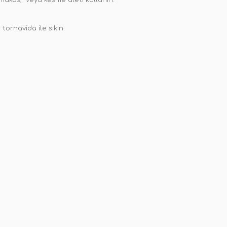
r makas, veya kesme aleti kullanın.
tornavida ile sıkın.