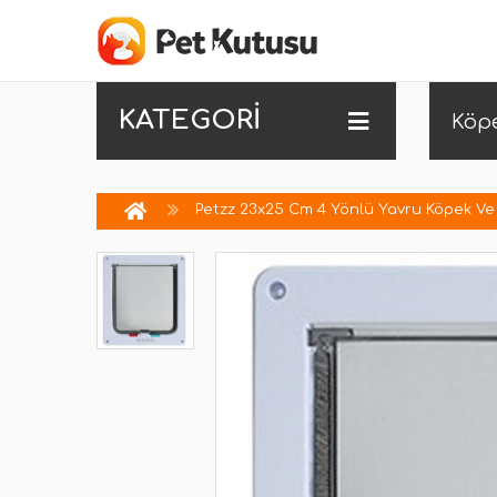
KATEGORİ
Köp
Petzz 23x25 Cm 4 Yönlü Yavru Köpek Ve 