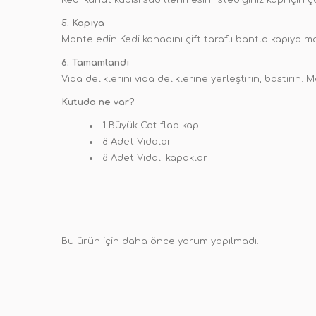
Kedi kanat kapısı sabitlenmesini istediğiniz kapı için 
5. Kapıya
Monte edin Kedi kanadını çift taraflı bantla kapıya mont
6. Tamamlandı
Vida deliklerini vida deliklerine yerleştirin, bastırı
Kutuda ne var?
1 Büyük Cat flap kapı
8 Adet Vidalar
8 Adet Vidalı kapaklar
Bu ürün için daha önce yorum yapılmadı.