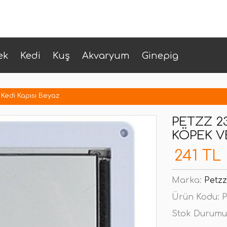
ek
Kedi
Kuş
Akvaryum
Ginepig
Kedi Kapısı Beyaz
PETZZ 2
KÖPEK VE
241 TL
Marka:
Petzz
Ürün Kodu:
P
Stok Durumu