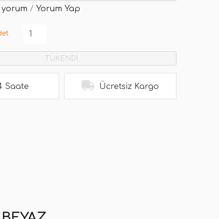
 yorum
/
Yorum Yap
det
TÜKENDİ
4 Saate
Ücretsiz Kargo
 BEYAZ