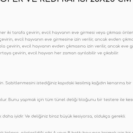
her iki tarafa çevirin, evcil hayvanın eve girmesi veya çıkması önlen
çevirin, evcil hayvanın eve girmesine izin verilir, ancak evden çıkma
la çevirin, evcil hayvanın evden çıkmasına izin verilir, ancak eve g
taya çevirin, evcil hayvan her zaman ayrılabilir ve çıkabilir.
sin. Sabitlenmesini istediğiniz kapıdaki kesilmiş kağıdın kenarına bi
ur. Bunu yapmak için tüm tünel deliği bloğunu bir testere ile kesm
daha iyidir. Ve deliğiniz biraz büyük kesiyorsa, oldukça gerekli.