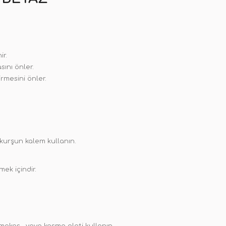
ir.
sını önler.
irmesini önler.
r kurşun kalem kullanın.
ek içindir.