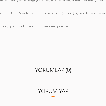
çok kalınsa, gösterildiği gibi A veya B hattı boyunca kesmek için bi
e edin. 8 Vidalar kullanımınız için sağlanmıştır, her iki tarafta bir 
n. Montaj işlemi daha sonra mükemmel şekilde tamamlanır.
YORUMLAR (0)
YORUM YAP