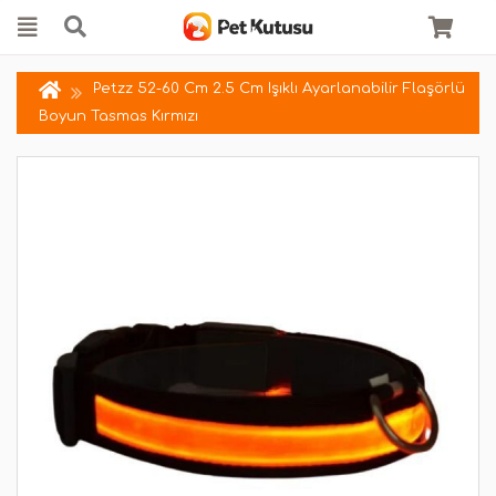
Petzz 52-60 Cm 2.5 Cm Işıklı Ayarlanabilir Flaşörlü
Boyun Tasmas Kırmızı