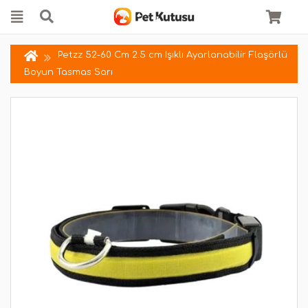
Petzz 52-60 Cm 2.5 cm Işıklı Ayarlanabilir Flaşörlü
Boyun Tasmas Sarı