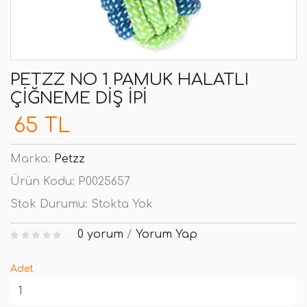
PETZZ NO 1 PAMUK HALATLI
ÇIĞNEME DIŞ İPI
65 TL
Marka:
Petzz
Ürün Kodu:
P0025657
Stok Durumu:
Stokta Yok
0 yorum
/
Yorum Yap
Adet