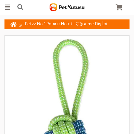
Petzz No 1 Pamuk Halatlı Çiğneme Diş İpi