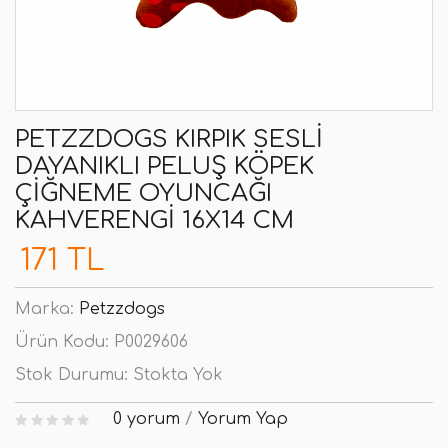
PETZZDOGS KIRPIK SESLI
DAYANIKLI PELUŞ KÖPEK
ÇIĞNEME OYUNCAĞI
KAHVERENGI 16X14 CM
171 TL
Marka:
Petzzdogs
Ürün Kodu:
P0029606
Stok Durumu:
Stokta Yok
0 yorum
/
Yorum Yap