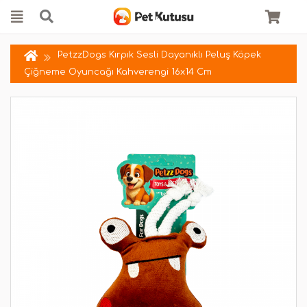
PetzzDogs Kırpık Sesli Dayanıklı Peluş Köpek
Çiğneme Oyuncağı Kahverengi 16x14 Cm