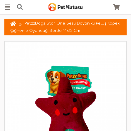
PetzzDogs Star One Sesli Dayanıklı Peluş Köpek
Çiğneme Oyuncağı Bordo 14x13 Cm