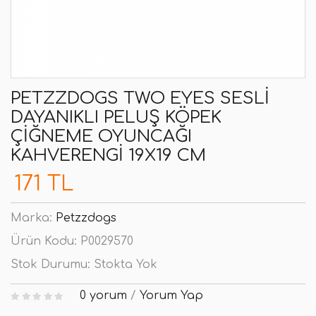
PETZZDOGS TWO EYES SESLI
DAYANIKLI PELUŞ KÖPEK
ÇIĞNEME OYUNCAĞI
KAHVERENGI 19X19 CM
171 TL
Marka:
Petzzdogs
Ürün Kodu:
P0029570
Stok Durumu:
Stokta Yok
0 yorum
/
Yorum Yap