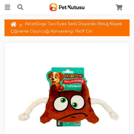
PetzzDogs Two Eyes Sesli Dayanıklı Peluş Köpek
Çiğneme Oyuncağı Kahverengi 19x19 Cm