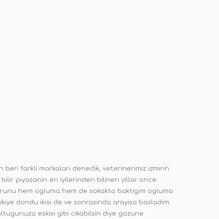
n beri farkli markalari denedik, veterinerimiz izmirin
ir piyasanin en iyilerinden bilinen yillar once
lan urunu hem ogluma hem de sokakta baktigim ogluma
eskiye dondu ikisi de ve sonrasinda arayisa basladim.
tugunuza eskisi gibi cikabilsin diye gozune