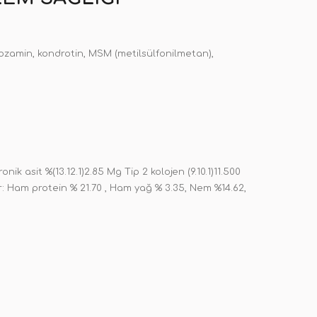
ozamin, kondrotin, MSM (metilsülfonilmetan),
ik asit %(13.12.1)2.85 Mg Tip 2 kolojen (9.10.1)11.500
er: Ham protein % 21.70 , Ham yağ % 3.35, Nem %14.62,