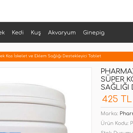
ek
Kedi
Kuş
Akvaryum
Ginepig
 Kas İskelet ve Eklem Sağlığı Destekleyici Tablet
PHARMA
SÜPER K
SAĞLIĞI
425 TL
Marka:
Phar
Ürün Kodu:
P