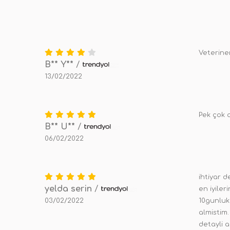
Veteriner
B** Y**
/
13/02/2022
Pek çok 
B** U**
/
06/02/2022
ihtiyar d
yelda serin
/
en iyile
03/02/2022
10gunluk
almistim.
detayli 