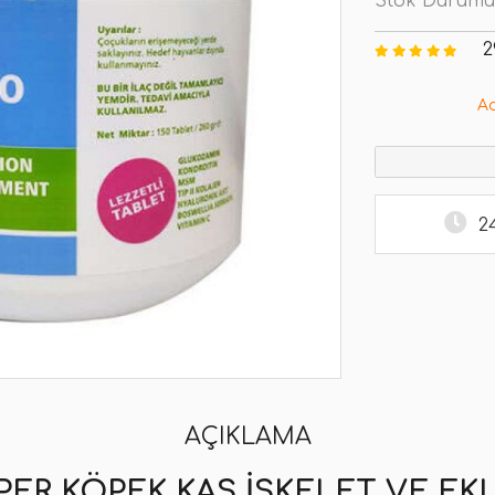
Stok Durumu
2
A
2
AÇIKLAMA
R KÖPEK KAS İSKELET VE EKL