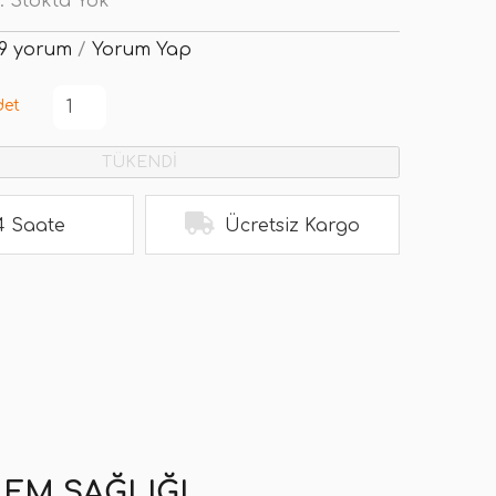
:
Stokta Yok
9 yorum
/
Yorum Yap
det
TÜKENDİ
4 Saate
Ücretsiz Kargo
EM SAĞLIĞI