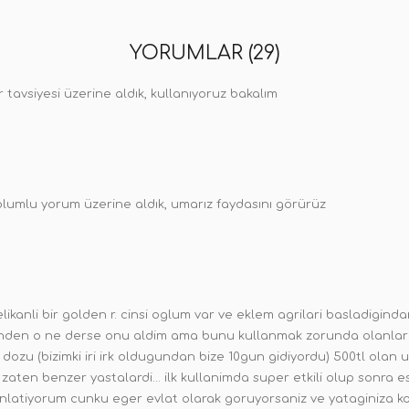
YORUMLAR (29)
 tavsiyesi üzerine aldık, kullanıyoruz bakalım
olumlu yorum üzerine aldık, umarız faydasını görürüz
elikanli bir golden r. cinsi oglum var ve eklem agrilari basladiginda
rinden o ne derse onu aldim ama bunu kullanmak zorunda olanlar bil
 dozu (bizimki iri irk oldugundan bize 10gun gidiyordu) 500tl o
 zaten benzer yastalardi... ilk kullanimda super etkili olup sonra 
anlatiyorum cunku eger evlat olarak goruyorsaniz ve yataginiza kol