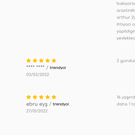
bakiyorsa
arastird
arthur 2
ihtiyaci
yapildigi
yedekled
3 gündür
**** ****
/
03/02/2022
16 yaşın
ebru eyş
/
daha 1 t
27/01/2022