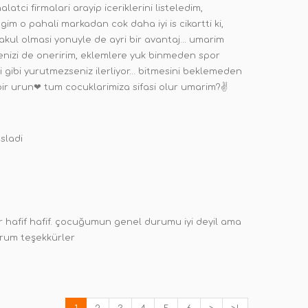
atci firmalari arayip iceriklerini listeledim,
 o pahali markadan cok daha iyi is cikartti ki,
kul olmasi yonuyle de ayri bir avantaj... umarim
rmenizi de oneririm, eklemlere yuk binmeden spor
 gibi yurutmezseniz ilerliyor... bitmesini beklemeden
 bir urun❤ tum cocuklarimiza sifasi olur umarim?✌
sladi
or hafif hafif. çocuğumun genel durumu iyi deyil ama
orum teşekkürler