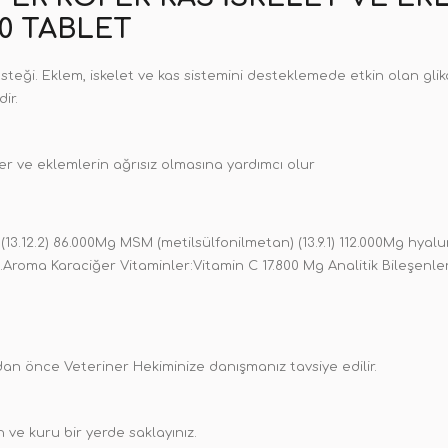
50 TABLET
eği. Eklem, iskelet ve kas sistemini desteklemede etkin olan glik
ir.
r ve eklemlerin ağrısız olmasına yardımcı olur
13.12.2) 86.000Mg MSM (metilsülfonilmetan) (13.9.1) 112.000Mg hyaluron
ka.Aroma Karaciğer Vitaminler:Vitamin C 17.800 Mg Analitik Bileşenl
adan önce Veteriner Hekiminize danışmanız tavsiye edilir.
ve kuru bir yerde saklayınız.