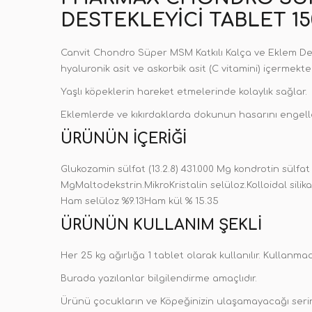
DESTEKLEYICI TABLET 1
Canvit Chondro Süper MSM Katkılı Kalça ve Eklem Dest
hyaluronik asit ve askorbik asit (C vitamini) içermekted
Yaşlı köpeklerin hareket etmelerinde kolaylık sağlar.
Eklemlerde ve kıkırdaklarda dokunun hasarını engelle
ÜRÜNÜN İÇERIĞI
Glukozamin sülfat (13.2.8) 431.000 Mg kondrotin sülfat (
MgMaltodekstrin.MikroKristalin selüloz.Kolloidal sili
Ham selüloz %9.13Ham kül % 15.35
ÜRÜNÜN KULLANIM ŞEKLI
Her 25 kg ağırlığa 1 tablet olarak kullanılır. Kullanm
Burada yazılanlar bilgilendirme amaçlıdır.
Ürünü çocukların ve Köpeğinizin ulaşamayacağı serin 