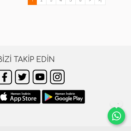
1
2
3
4
5
6
>
>|
BIZI TAKIP EDIN