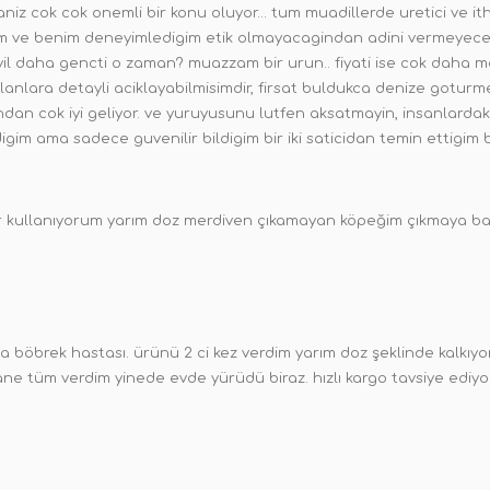
niz cok cok onemli bir konu oluyor... tum muadillerde uretici ve ithal
im ve benim deneyimledigim etik olmayacagindan adini vermeyecegim
yil daha gencti o zaman? muazzam bir urun.. fiyati ise cok daha ma
 olanlara detayli aciklayabilmisimdir, firsat buldukca denize gotu
ndan cok iyi geliyor. ve yuruyusunu lutfen aksatmayin, insanlardaki
igim ama sadece guvenilir bildigim bir iki saticidan temin ettigim
 kullanıyorum yarım doz merdiven çıkamayan köpeğim çıkmaya ba
da böbrek hastası. ürünü 2 ci kez verdim yarım doz şeklinde kalkıy
ane tüm verdim yinede evde yürüdü biraz. hızlı kargo tavsiye ediy