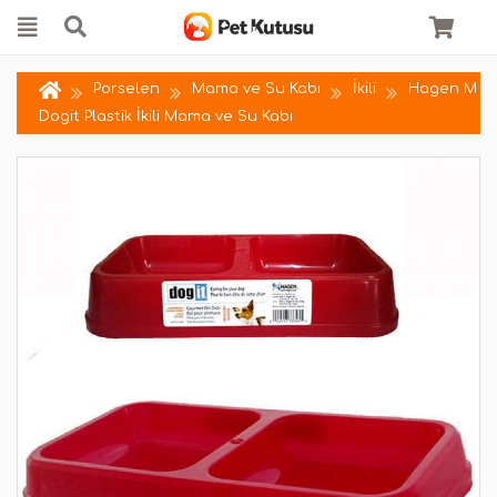
Porselen
Mama ve Su Kabı
İkili
Hagen M
Dogit Plastik İkili Mama ve Su Kabı