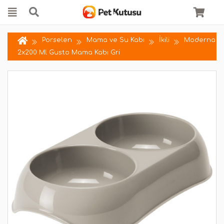
Porselen
Mama ve Su Kabı
İkili
Moderna
2x200 Ml Gusto Mama Kabı Gri