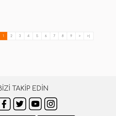
1
2
3
4
5
6
7
8
9
>
>|
BIZI TAKIP EDIN