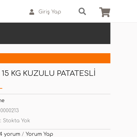
Giriş Yap
 15 KG KUZULU PATATESLI
L
ne
0000213
:
Stokta Yok
4 yorum
/
Yorum Yap