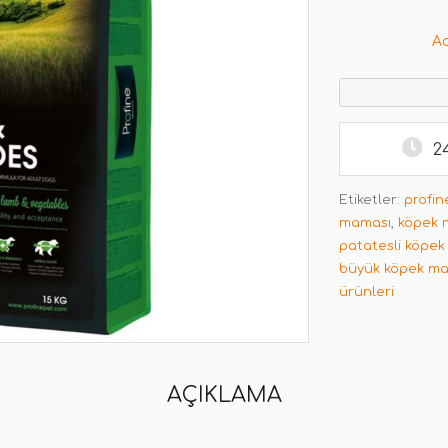
A
2
Etiketler:
profin
maması
,
köpek 
patatesli köpe
büyük köpek m
ürünleri
AÇIKLAMA