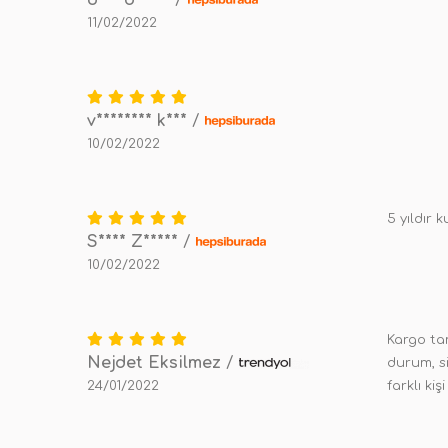
ö*** b*****
/
11/02/2022
v******** k***
/
10/02/2022
5 yıldır 
S**** Z*****
/
10/02/2022
Kargo tam
Nejdet Eksilmez
/
durum, si
24/01/2022
farklı ki