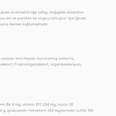
sek sindirilebilirliğe sahip, bağışıklık sisteminin
uzu eti ve patates ile oluşturulmuştur. İçeriğinde
umuna destek sağlamaktadır.
ı posası, bira mayası, kurutulmuş yumurta,
akkarit, Fruktooligosakkarit, organikselenyum,
min B6 4 mg, vitamin B12 0,04 mg, niacin 20
,6 g, glukozamin hidroklorit 260 mg,konratin sülfat 160