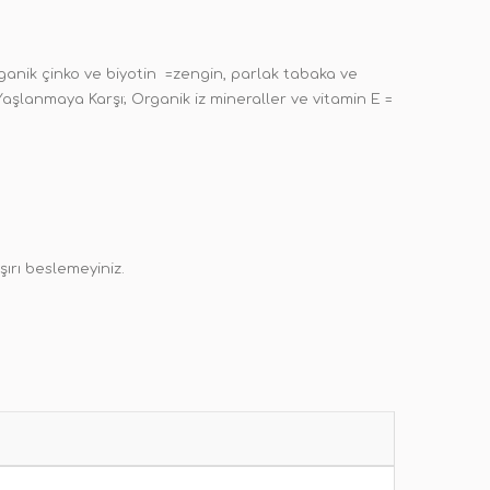
rganik çinko ve biyotin =zengin, parlak tabaka ve
cı Yaşlanmaya Karşı; Organik iz mineraller ve vitamin E =
ırı beslemeyiniz.