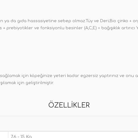
on ya da gıda hassasiyetine sebep olmaz.Tüy ve Deri;Bio çinko + o
lus + prebiyotikler ve fonksiyonlu besinler (A,C,E) = bağışıklık artırı
ağlamak için köpeğinize yeteri kadar egzersiz yaptırınız ve onu aş
lamak için geliştirilmiştir.
ÖZELLIKLER
7,6 - 15 Kg