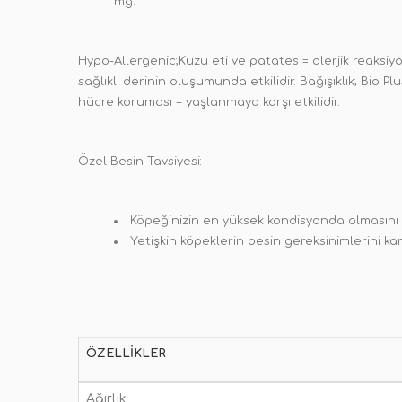
mg.
Hypo-Allergenic;Kuzu eti ve patates = alerjik reaksiy
sağlıklı derinin oluşumunda etkilidir. Bağışıklık; Bio P
hücre koruması + yaşlanmaya karşı etkilidir.
Özel Besin Tavsiyesi:
Köpeğinizin en yüksek kondisyonda olmasını s
Yetişkin köpeklerin besin gereksinimlerini karşı
ÖZELLIKLER
Ağırlık