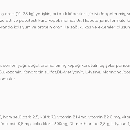
arası (10 -25 kg) yetişkin, orta ırk köpekler için iyi dengelenmiş, yük
uzu etli ve patatesli kuru köpek mamasıdır. Hipoalerjenik formülü k
randa kalsiyum ve protein oranı ile sağlıklı kas ve eklemler oluş
ı, somon yağı, doğal aroma, pirinç kepeği,kurutulmuş şekerpancar
Glukozamin, Kondroitin sulfat,DL-Metiyonin, L-lysine, Mannanoligos
taminler.
 ham selüloz % 2,5, kül % 7,0, vitamin B1 4mg, vitamin B2 5 mg, vita
lik asit 0,5 mg, kolin klorit 600mg, DL-methionine 2,5 g, L-lysine 1