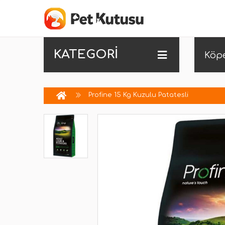
KATEGORİ
Köp
Profine 15 Kg Kuzulu Patatesli