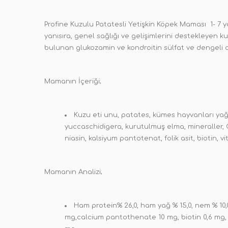
Profine Kuzulu Patatesli Yetişkin Köpek Maması 1- 7 yaş 
yanısıra, genel sağlığı ve gelişimlerini destekleyen k
bulunan glukozamin ve kondroitin sülfat ve dengeli o
Mamanın İçeriği;
Kuzu eti unu, patates, kümes hayvanları yağ
yuccaschidigera, kurutulmuş elma, mineraller, 
niasin, kalsiyum pantotenat, folik asit, biotin, vi
Mamanın Analizi;
Ham protein% 26,0, ham yağ % 15,0, nem % 10,0,
mg,calcium pantothenate 10 mg, biotin 0,6 mg, fo