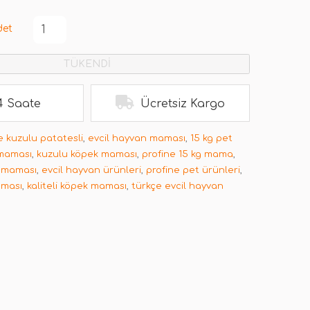
det
TÜKENDİ
4 Saate
Ücretsiz Kargo
e kuzulu patatesli
,
evcil hayvan maması
,
15 kg pet
maması
,
kuzulu köpek maması
,
profine 15 kg mama
,
k maması
,
evcil hayvan ürünleri
,
profine pet ürünleri
,
aması
,
kaliteli köpek maması
,
türkçe evcil hayvan