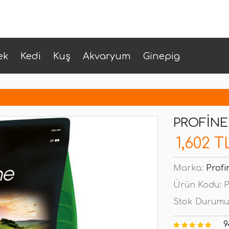
ek
Kedi
Kuş
Akvaryum
Ginepig
PROFINE
1,602 T
Marka:
Profi
Ürün Kodu:
P
Stok Durumu
9