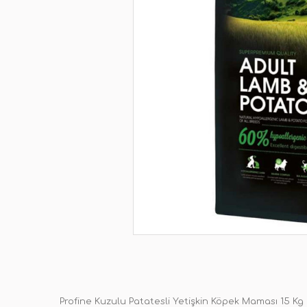
Profine Kuzulu Patatesli Yetişkin Köpek Maması 15 Kg