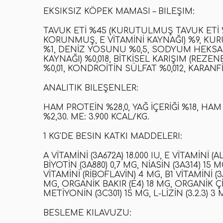
EKSIKSIZ KÖPEK MAMASI – BILEŞIM:
TAVUK ETI %45 (KURUTULMUŞ TAVUK ETI %
KORUNMUŞ, E VITAMINI KAYNAĞI) %9, KUR
%1, DENIZ YOSUNU %0,5, SODYUM HEKSA
KAYNAĞI) %0,018, BITKISEL KARIŞIM (REZ
%0,01, KONDROITIN SÜLFAT %0,012, KARANFI
ANALITIK BILEŞENLER:
HAM PROTEIN %28,0, YAĞ IÇERIĞI %18, HAM
%2,30. ME: 3.900 KCAL/KG.
1 KG'DE BESIN KATKI MADDELERI:
A VITAMINI (3A672A) 18.000 IU, E VITAMINI 
BIYOTIN (3A880) 0,7 MG, NIASIN (3A314) 1
VITAMINI (RIBOFLAVIN) 4 MG, B1 VITAMINI (3A8
MG, ORGANIK BAKIR (E4) 18 MG, ORGANIK Ç
METIYONIN (3C301) 15 MG, L-LIZIN (3.2.3) 3 
BESLEME KILAVUZU: