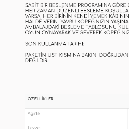
SABIT BIR BESLENME PROGRAMINA GÖRE G
HER ZAMAN DÜZENLI BESLEME KOŞULLARI
VARSA, HER BIRININ KENDI YEMEK KABI
HALDE VERIN. YAVRU KÖPEĞINIZIN YAŞIN
AMBALAJDAKI BESLEME TABLOSUNU KULLA
OYUN OYNAYARAK VE SEVEREK KÖPEĞINIZL
SON KULLANMA TARIHI:
PAKETIN ÜST KISMINA BAKIN. DOĞRUDAN 
DEĞILDIR.
ÖZELLIKLER
Ağırlık
Lezzet