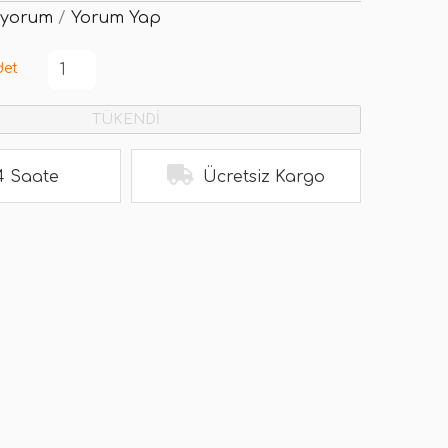
 yorum
/
Yorum Yap
det
TÜKENDİ
4 Saate
Ücretsiz Kargo