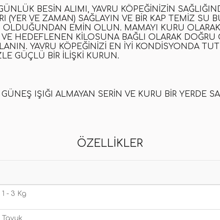
ÜNLÜK BESIN ALIMI, YAVRU KÖPEĞINIZIN SAĞLIĞIN
 (YER VE ZAMAN) SAĞLAYIN VE BIR KAP TEMIZ SU 
NIN OLDUĞUNDAN EMIN OLUN. MAMAYI KURU OLARAK 
A VE HEDEFLENEN KILOSUNA BAĞLI OLARAK DOĞRU 
NIN. YAVRU KÖPEĞINIZI EN IYI KONDISYONDA TUT
E GÜÇLÜ BIR ILIŞKI KURUN.
GÜNEŞ IŞIĞI ALMAYAN SERIN VE KURU BIR YERDE SA
ÖZELLIKLER
1 - 3 Kg
Tavuk