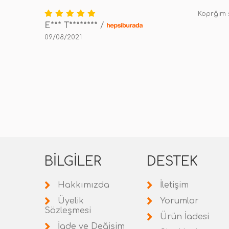
Köprğim 
E*** T********
/
09/08/2021
BILGILER
DESTEK
Hakkımızda
İletişim
Üyelik
Yorumlar
Sözleşmesi
Ürün İadesi
İade ve Değişim