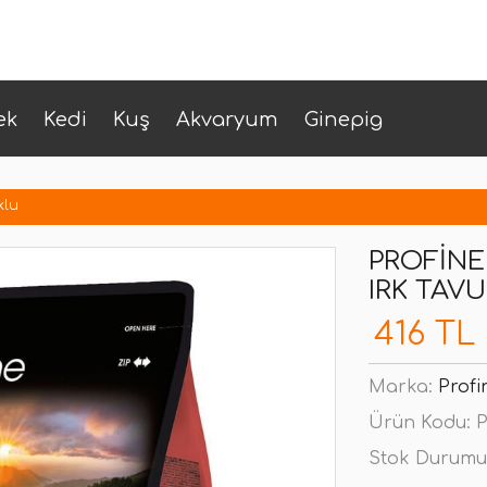
ek
Kedi
Kuş
Akvaryum
Ginepig
klu
PROFINE
IRK TAV
416 TL
Marka:
Profi
Ürün Kodu:
P
Stok Durumu