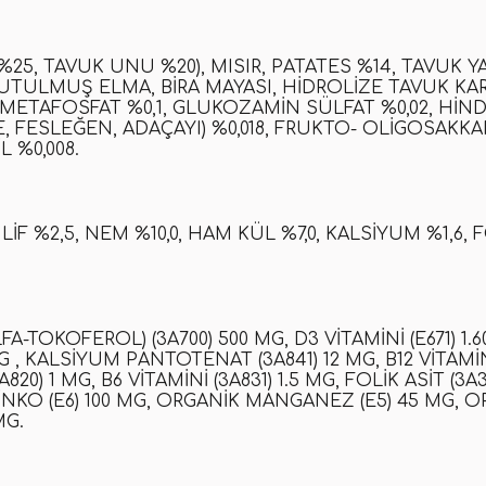
25, TAVUK UNU %20), MISIR, PATATES %14, TAVUK Y
UTULMUŞ ELMA, BIRA MAYASI, HIDROLIZE TAVUK KAR
METAFOSFAT %0,1, GLUKOZAMIN SÜLFAT %0,02, HIN
ENE, FESLEĞEN, ADAÇAYI) %0,018, FRUKTO- OLIGOSAK
L %0,008.
 LIF %2,5, NEM %10,0, HAM KÜL %7,0, KALSIYUM %1,6,
(ALFA-TOKOFEROL) (3A700) 500 MG, D3 VITAMINI (E671) 1.
5 MG , KALSIYUM PANTOTENAT (3A841) 12 MG, B12 VITAM
20) 1 MG, B6 VITAMINI (3A831) 1.5 MG, FOLIK ASIT (3A31
INKO (E6) 100 MG, ORGANIK MANGANEZ (E5) 45 MG, OR
MG.