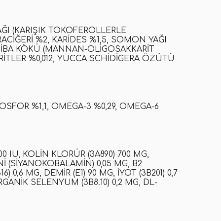
AĞI (KARIŞIK TOKOFEROLLERLE
ACIĞERI %2, KARIDES %1,5, SOMON YAĞI
DIBA KÖKÜ (MANNAN-OLIGOSAKKARIT
KARITLER %0,012, YUCCA SCHIDIGERA ÖZÜTÜ
 FOSFOR %1,1, OMEGA-3 %0,29, OMEGA-6
600 IU, KOLIN KLORÜR (3A890) 700 MG,
INI (SIYANOKOBALAMIN) 0,05 MG, B2
6) 0,6 MG, DEMIR (E1) 90 MG, IYOT (3B201) 0,7
GANIK SELENYUM (3B8.10) 0,2 MG, DL-