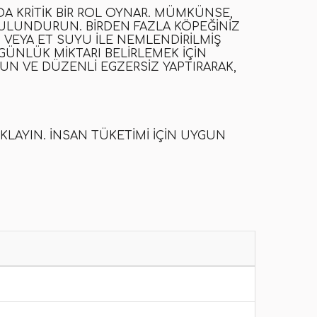
DA KRITIK BIR ROL OYNAR. MÜMKÜNSE,
BULUNDURUN. BIRDEN FAZLA KÖPEĞINIZ
VEYA ET SUYU ILE NEMLENDIRILMIŞ
GÜNLÜK MIKTARI BELIRLEMEK IÇIN
UN VE DÜZENLI EGZERSIZ YAPTIRARAK,
KLAYIN. İNSAN TÜKETIMI IÇIN UYGUN