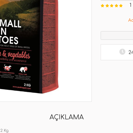
1
A
2
AÇIKLAMA
 2 Kg