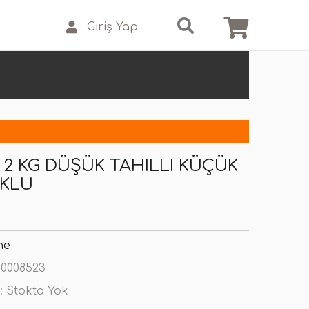
Giriş Yap
 2 KG DÜŞÜK TAHILLI KÜÇÜK
UKLU
ne
0008523
:
Stokta Yok