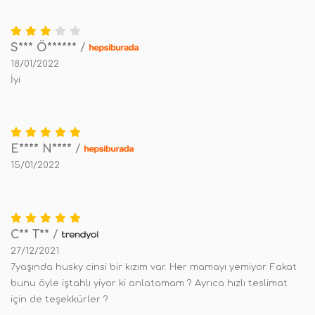
S*** Ö******
/
18/01/2022
İyi
E**** N****
/
15/01/2022
C** T**
/
27/12/2021
7yaşında husky cinsi bir kızım var. Her mamayı yemiyor. Fakat
bunu öyle iştahlı yiyor ki anlatamam ? Ayrıca hızlı teslimat
için de teşekkürler ?