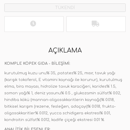
TÜKENDİ
AÇIKLAMA
KOMPLE KÖPEK GIDA - BİLEŞİMİ:
kurutulmuş kuzu unu% 35, patates% 25, ​​mısır, tavuk yağı
(karışık tokoferol, E vitamini kaynağı ile korunur), kurutulmuş
elma, bira mayası, hidrolize tavuk karaciğeri, karides% 1.5,
somon yağı% 1, deniz yosunu% 0.5 , glukozamin sülfat% 0.02,
hindiba kökü (mannan-oligosakkaritlerin kaynağı)% 0.018,
bitkisel karışım (rezene, fesleğen, adaçayı)% 0.018, frukto-
oligosakkaritler% 0.012, yucca schidigera ekstresi% 0.01,
kondroitin sülfat% 0.012, kadife çiçeği ekstresi 0.01 %.
ANALİTİK BİLEŞENLER: