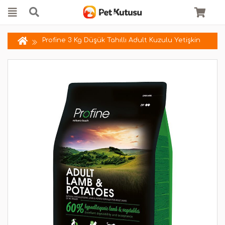
Profine 3 Kg Düşük Tahıllı Adult Kuzulu Yetişkin