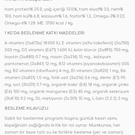
ham protein% 25.0, yağ içeriği 13.0,%, ham elyaf% 3.0, nem%
10.0, ham kül% 6.8, kalsiyum% 1.6, fosfor% 1.2, Omega-3% 0.22,
Omega-6% 1.28. ME: 3700 kcal / kg.
1 KG'DA BESLENME KATKI MADDELERİ:
A vitamini (3a672a) 18.000 IU, E vitamini (alfa-tokoferol) (3a700)
500 mg, D3 vitamini (E671) 1.600 IU, kolin klorür (3a890) 700 mg,
biyotin (3a880) 0.7 mg, niasin (3a314) 15 mg , kalsiyum
pantotenat (3a841) 12 mg, B12 vitamini (siyanokobalamin) 0.05
mg, B2 vitamini (riboflavin) 4 mg, B1 vitamini (3a820) 1 mg, B6
vitamini (3a831) 1.5 mg, folik asit (3a316) 0.6 mg, demir (E1) 90
mg, iyot (3b201) 0.7 mg, organik bakır (E4) 18 mg, organik çinko
(E6) 100 mg, organik manganez (E5) 45 mg, organik selenyum
(3b8.10) 0.2 mg, DL-metiyonin (3c301) 15 mg, L-lizin (3.2.3) 3 mg.
BESLEME KILAVUZU:
Sabit bir beslenme programı başına günlük besin alımı,
köpeğinizin sağlığında kritik bir rol oynar. Mümkünse, her
zaman bir kase tatlı su ile birlikte besleme (yer ve zaman)