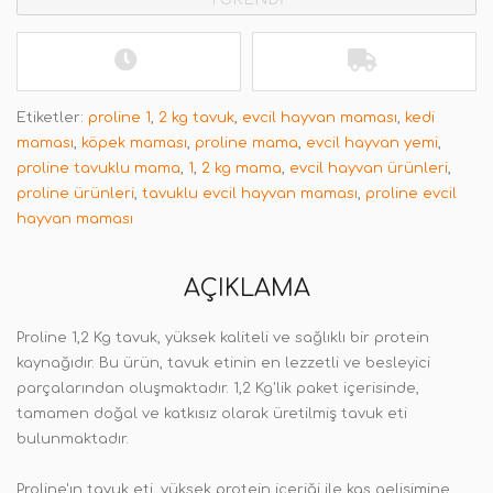
Etiketler:
proline 1
,
2 kg tavuk
,
evcil hayvan maması
,
kedi
maması
,
köpek maması
,
proline mama
,
evcil hayvan yemi
,
proline tavuklu mama
,
1
,
2 kg mama
,
evcil hayvan ürünleri
,
proline ürünleri
,
tavuklu evcil hayvan maması
,
proline evcil
hayvan maması
AÇIKLAMA
Proline 1,2 Kg tavuk, yüksek kaliteli ve sağlıklı bir protein
kaynağıdır. Bu ürün, tavuk etinin en lezzetli ve besleyici
parçalarından oluşmaktadır. 1,2 Kg'lik paket içerisinde,
tamamen doğal ve katkısız olarak üretilmiş tavuk eti
bulunmaktadır.
Proline'ın tavuk eti, yüksek protein içeriği ile kas gelişimine