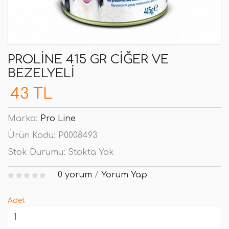
PROLINE 415 GR CIĞER VE
BEZELYELI
43 TL
Marka:
Pro Line
Ürün Kodu:
P0008493
Stok Durumu:
Stokta Yok
0 yorum
/
Yorum Yap
Adet