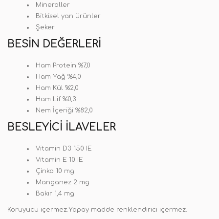
Mineraller
Bitkisel yan ürünler
Şeker
BESIN DEĞERLERI
Ham Protein %7,0
Ham Yağ %4,0
Ham Kül %2,0
Ham Lif %0,3
Nem İçeriği %82,0
BESLEYICI İLAVELER
Vitamin D3 150 IE
Vitamin E 10 IE
Çinko 10 mg
Manganez 2 mg
Bakır 1,4 mg
Koruyucu içermez.Yapay madde renklendirici içermez.