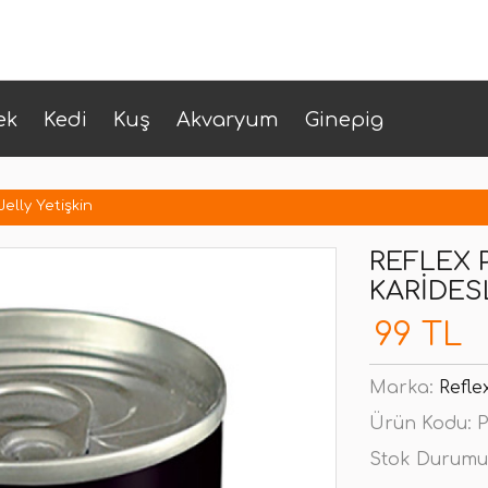
ek
Kedi
Kuş
Akvaryum
Ginepig
Jelly Yetişkin
REFLEX P
KARIDESL
99 TL
Marka:
Refle
Ürün Kodu:
P
Stok Durumu