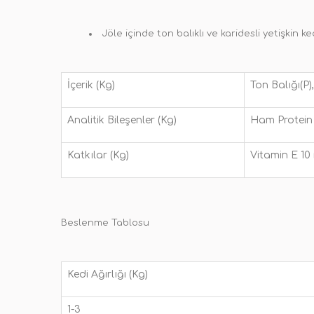
Jöle içinde ton balıklı ve karidesli yetişkin k
İçerik (Kg)
Ton Balığı(P)
Analitik Bileşenler (Kg)
Ham Protein 
Katkılar (Kg)
Vitamin E 1
Beslenme Tablosu
Kedi Ağırlığı (Kg)
1-3