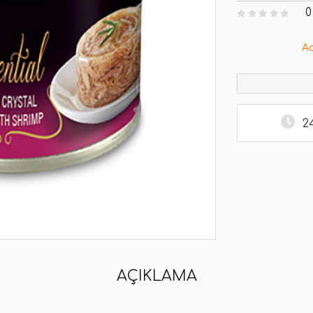
0
A
2
AÇIKLAMA