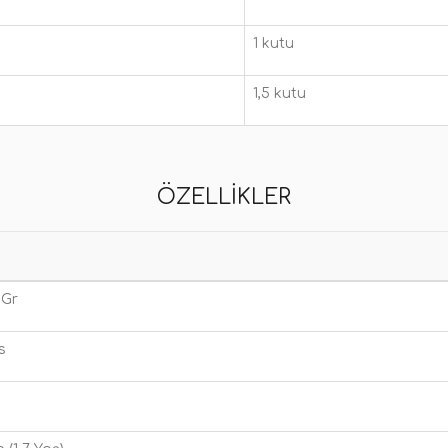
1 kutu
1,5 kutu
ÖZELLIKLER
 Gr
s