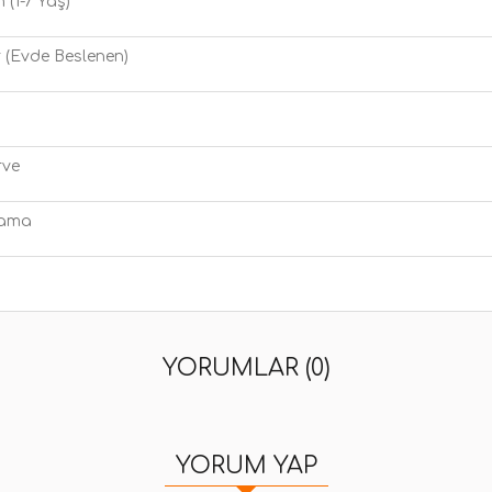
n (1-7 Yaş)
 (Evde Beslenen)
rve
Mama
YORUMLAR (0)
YORUM YAP