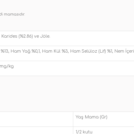
edi mamasıdır.
, Karides (%2.86) ve Jöle.
%13, Ham Yağ %0,1, Ham Kül %3, Ham Selüloz (Lif) %1, Nem İçer
0 mg/kg
Yaş Mama (Gr)
1/2 kutu