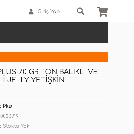
Giriş Yap
LUS 70 GR TON BALIKLI VE
I JELLY YETIŞKIN
x Plus
0003919
:
Stokta Yok