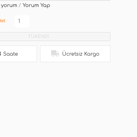
 yorum
/
Yorum Yap
det
TÜKENDİ
4 Saate
Ücretsiz Kargo