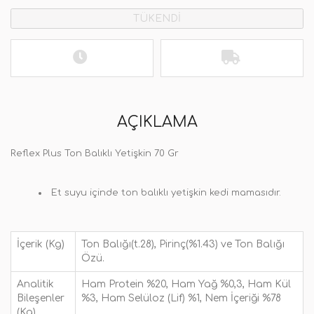
TÜKENDİ
AÇIKLAMA
Reflex Plus Ton Balıklı Yetişkin 70 Gr
Et suyu içinde ton balıklı yetişkin kedi mamasıdır.
İçerik (Kg)
Ton Balığı(t.28), Pirinç(%1.43) ve Ton Balığı
Özü.
Analitik
Ham Protein %20, Ham Yağ %0,3, Ham Kül
Bileşenler
%3, Ham Selüloz (Lif) %1, Nem İçeriği %78
(Kg)