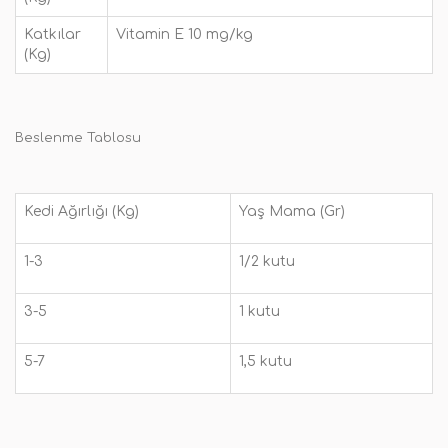
Katkılar
Vitamin E 10 mg/kg
(Kg)
Beslenme Tablosu
Kedi Ağırlığı (Kg)
Yaş Mama (Gr)
1-3
1/2 kutu
3-5
1 kutu
5-7
1,5 kutu