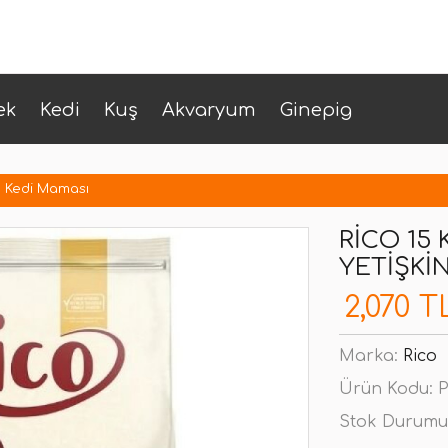
ek
Kedi
Kuş
Akvaryum
Ginepig
in Kedi Maması
RICO 15 
YETIŞKI
2,070 T
Marka:
Rico
Ürün Kodu:
P
Stok Durumu