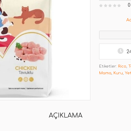
0
A
2
Etiketler:
Rico
,
T
Mama
,
Kuru
,
Yet
AÇIKLAMA
ı