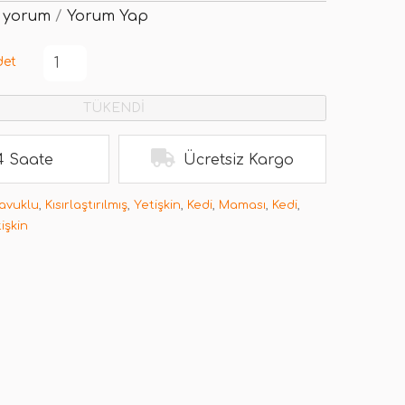
 yorum
/
Yorum Yap
det
TÜKENDİ
4 Saate
Ücretsiz Kargo
avuklu
,
Kısırlaştırılmış
,
Yetişkin
,
Kedi
,
Maması
,
Kedi
,
işkin