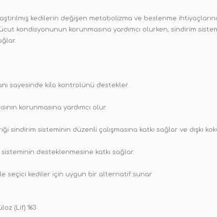
sırlaştırılmış kedilerin değişen metabolizma ve beslenme ihtiyaçlar
vücut kondisyonunun korunmasına yardımcı olurken, sindirim sistemi
ğlar.
anı sayesinde kilo kontrolünü destekler.
pısının korunmasına yardımcı olur.
riği sindirim sisteminin düzenli çalışmasına katkı sağlar ve dışkı ko
ık sisteminin desteklenmesine katkı sağlar.
le seçici kediler için uygun bir alternatif sunar.
oz (Lif) %3