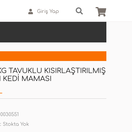
Giriş Yap
KG TAVUKLU KISIRLAŞTIRILMIŞ
N KEDI MAMASI
L
0030551
:
Stokta Yok