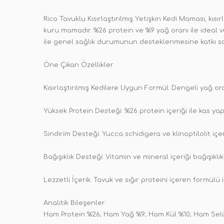
Rico Tavuklu Kısırlaştırılmış Yetişkin Kedi Maması, kı
kuru mamadır. %26 protein ve %9 yağ oranı ile ideal 
ile genel sağlık durumunun desteklenmesine katkı sa
Öne Çıkan Özellikler
Kısırlaştırılmış Kedilere Uygun Formül: Dengeli yağ or
Yüksek Protein Desteği: %26 protein içeriği ile kas ya
Sindirim Desteği: Yucca schidigera ve klinoptilolit içe
Bağışıklık Desteği: Vitamin ve mineral içeriği bağışıkl
Lezzetli İçerik: Tavuk ve sığır proteini içeren formülü i
Analitik Bileşenler
Ham Protein %26; Ham Yağ %9; Ham Kül %10; Ham Selül