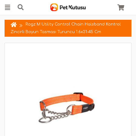
Rogz M Utility Control Chain Halsband Kontrol
Zincirli Boyun Tasması Turuncu 1.6x31-45 Cm