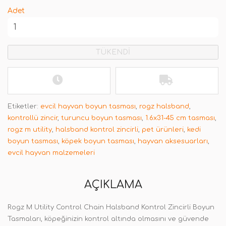
Adet
TÜKENDİ
Etiketler:
evcil hayvan boyun tasması
,
rogz halsband
,
kontrollü zincir
,
turuncu boyun tasması
,
1.6x31-45 cm tasması
,
rogz m utility
,
halsband kontrol zincirli
,
pet ürünleri
,
kedi
boyun tasması
,
köpek boyun tasması
,
hayvan aksesuarları
,
evcil hayvan malzemeleri
AÇIKLAMA
Rogz M Utility Control Chain Halsband Kontrol Zincirli Boyun
Tasmaları, köpeğinizin kontrol altında olmasını ve güvende