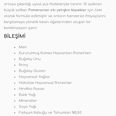
ortaya çıkardığı uysal yüz ifadeleriyle tanınır. 10 aylıktan
büyük safkan
Pomeranian ırkı yetişkin köpekler
için özel
olarak formüle edilmiştir ve onların benzersiz ihtiyaçlarını
karşılamaya yönelik besin öğelerinden oluşan bir
kombinasyon içerir.
BILEŞIMI
Mısır
Kurutulmuş Kümes Hayvanları Proteinleri
Buğday Unu
Pirinç
Buğday Gluten
Hayvansal Yağlar
Hidrolize Hayvansal Proteinler
Hindiba Posası
Balık Yağı
Mineraller
Soya Yağı
Fisilyum Kabuğu ve Tohumları %0,50