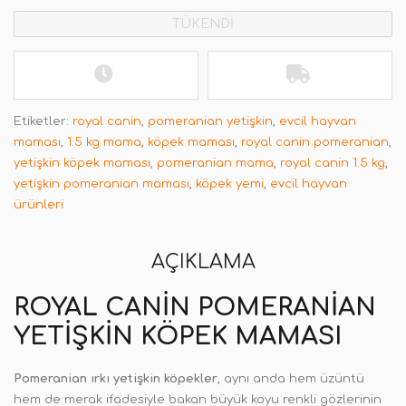
TÜKENDİ
Etiketler:
royal canin
,
pomeranian yetişkin
,
evcil hayvan
maması
,
1.5 kg mama
,
köpek maması
,
royal canin pomeranian
,
yetişkin köpek maması
,
pomeranian mama
,
royal canin 1.5 kg
,
yetişkin pomeranian maması
,
köpek yemi
,
evcil hayvan
ürünleri
AÇIKLAMA
ROYAL CANIN POMERANIAN
YETIŞKIN KÖPEK MAMASI
Pomeranian ırkı yetişkin köpekler
, aynı anda hem üzüntü
hem de merak ifadesiyle bakan büyük koyu renkli gözlerinin