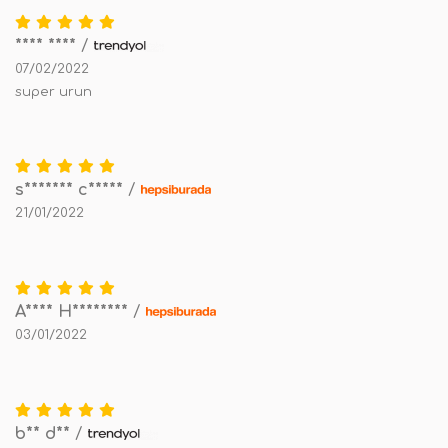
**** ****
/
07/02/2022
super urun
s******* c*****
/
21/01/2022
A**** H********
/
03/01/2022
b** d**
/