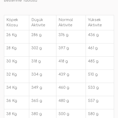
Beslenme Tablosu
Köpek
Düşük
Normal
Yüksek
Kilosu
Aktivite
Aktivite
Aktivite
26 Kg
286 g
376 g
436 g
28 Kg
302 g
397 g
461 g
30 Kg
318 g
418 g
485 g
32 Kg
334 g
439 g
510 g
34 Kg
349 g
460 g
533 g
36 Kg
365 g
480 g
557 g
38 Kg
380 g
500 g
580 g