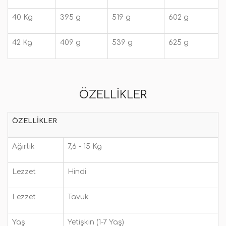
40 Kg
395 g
519 g
602 g
42 Kg
409 g
539 g
625 g
ÖZELLIKLER
ÖZELLIKLER
Ağırlık
7,6 - 15 Kg
Lezzet
Hindi
Lezzet
Tavuk
Yaş
Yetişkin (1-7 Yaş)