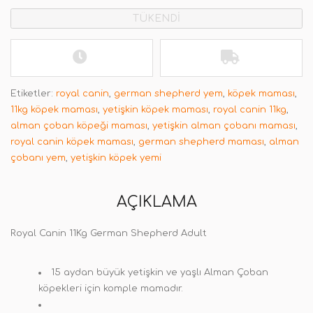
TÜKENDİ
Etiketler:
royal canin
,
german shepherd yem
,
köpek maması
,
11kg köpek maması
,
yetişkin köpek maması
,
royal canin 11kg
,
alman çoban köpeği maması
,
yetişkin alman çobanı maması
,
royal canin köpek maması
,
german shepherd maması
,
alman
çobanı yem
,
yetişkin köpek yemi
AÇIKLAMA
Royal Canin 11Kg German Shepherd Adult
15 aydan büyük yetişkin ve yaşlı Alman Çoban
köpekleri için komple mamadır.