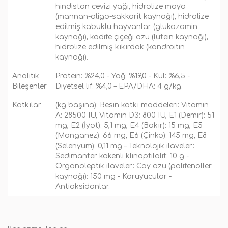
hindistan cevizi yağı, hidrolize maya
(mannan-oligo-sakkarit kaynağı), hidrolize
edilmiş kabuklu hayvanlar (glukozamin
kaynağı), kadife çiçeği özü (lutein kaynağı),
hidrolize edilmiş kıkırdak (kondroitin
kaynağı).
Analitik
Protein: %24,0 - Yağ: %19,0 - Kül: %6,5 -
Bileşenler
Diyetsel lif: %4,0 – EPA/DHA: 4 g/kg.
Katkılar
(kg başına): Besin katkı maddeleri: Vitamin
A: 28500 IU, Vitamin D3: 800 IU, E1 (Demir): 51
mg, E2 (İyot): 5,1 mg, E4 (Bakır): 15 mg, E5
(Manganez): 66 mg, E6 (Çinko): 145 mg, E8
(Selenyum): 0,11 mg – Teknolojik ilaveler:
Sedimanter kökenli klinoptilolit: 10 g -
Organoleptik ilaveler: Cay özü (polifenoller
kaynağı): 150 mg - Koruyucular -
Antioksidanlar.