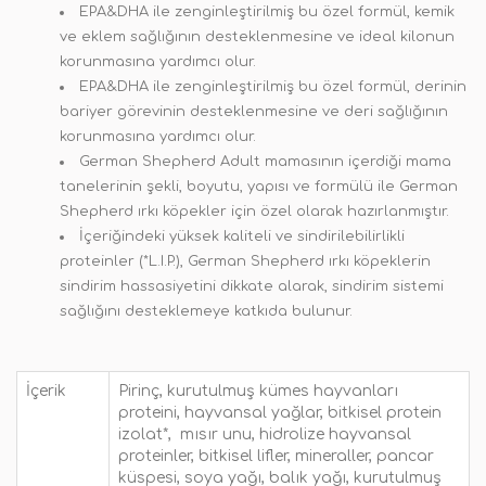
EPA&DHA ile zenginleştirilmiş bu özel formül, kemik
ve eklem sağlığının desteklenmesine ve ideal kilonun
korunmasına yardımcı olur.
EPA&DHA ile zenginleştirilmiş bu özel formül, derinin
bariyer görevinin desteklenmesine ve deri sağlığının
korunmasına yardımcı olur.
German Shepherd Adult mamasının içerdiği mama
tanelerinin şekli, boyutu, yapısı ve formülü ile German
Shepherd ırkı köpekler için özel olarak hazırlanmıştır.
İçeriğindeki yüksek kaliteli ve sindirilebilirlikli
proteinler (*L.I.P.), German Shepherd ırkı köpeklerin
sindirim hassasiyetini dikkate alarak, sindirim sistemi
sağlığını desteklemeye katkıda bulunur.
İçerik
Pirinç, kurutulmuş kümes hayvanları
proteini, hayvansal yağlar, bitkisel protein
izolat*, mısır unu, hidrolize hayvansal
proteinler, bitkisel lifler, mineraller, pancar
küspesi, soya yağı, balık yağı, kurutulmuş