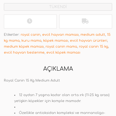
TÜKENDİ
Etiketler:
royal canin
,
evcil hayvan maması
,
medium adult
,
15
kg mama
,
kuru mama
,
köpek maması
,
evcil hayvan ürünleri
,
medium köpek maması
,
royal canin mama
,
royal canin 15 kg
,
evcil hayvan beslenme
,
evcil köpek maması
AÇIKLAMA
Royal Canin 15 Kg Medium Adult
12 aydan 7 yaşına kadar olan orta ırk (11-25 kg arası)
yetişkin köpekler için komple mamadır.
Özellikle antioksidan kompleksi ve mannanoligo-