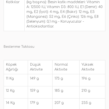
Katkılar
(kg başına): Besin katkı maddeleri: Vitamin
A: 12500 IU, Vitamin D3: 800 IU, E1 (Demir): 40
mg, E2 (İyot): 4 mg, E4 (Bakır): 12 mg, E5
(Manganez): 52 mg, E6 (Çinko): 126 mg, E8
(Selenyum): 0,1 mg - Koruyucular -
Antioksidantlar.
Beslenme Tablosu
Köpek
Düşük
Normal
Yüksek
Ağırlığı
Aktivite
Aktivite
Aktivite
11 Kg
149 g
173 g
196 g
12 Kg
159 g
185 g
210 g
14 Kg
179 g
207 g
235 g