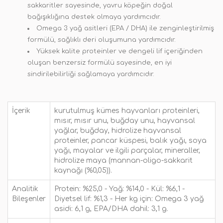
sakkaritler sayesinde, yavru köpeğin doğal
bağışıklığına destek olmaya yardımcıdır.
Omega 3 yağ asitleri (EPA / DHA) ile zenginleştirilmiş
formülü, sağlıklı deri oluşumuna yardımcıdır.
Yüksek kalite proteinler ve dengeli lif içeriğinden
oluşan benzersiz formülü sayesinde, en iyi
sindirilebilirliği sağlamaya yardımcıdır.
İçerik
kurutulmuş kümes hayvanları proteinleri,
mısır, mısır unu, buğday unu, hayvansal
yağlar, buğday, hidrolize hayvansal
proteinler, pancar küspesi, balık yağı, soya
yağı, mayalar ve ilgili parçalar, mineraller,
hidrolize maya (mannan-oligo-sakkarit
kaynağı (%0,05)).
Analitik
Protein: %25,0 - Yağ: %14,0 - Kül: %6,1 -
Bileşenler
Diyetsel lif: %1,3 - Her kg için: Omega 3 yağ
asidi: 6,1 g, EPA/DHA dahil: 3,1 g.