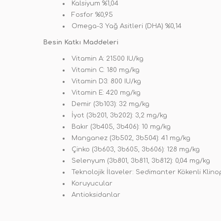
Kalsiyum %1,04
Fosfor %0,95
Omega-3 Yağ Asitleri (DHA) %0,14
Besin Katkı Maddeleri
Vitamin A: 21500 IU/kg
Vitamin C: 180 mg/kg
Vitamin D3: 800 IU/kg
Vitamin E: 420 mg/kg
Demir (3b103): 32 mg/kg
İyot (3b201, 3b202): 3,2 mg/kg
Bakır (3b405, 3b406): 10 mg/kg
Manganez (3b502, 3b504): 41 mg/kg
Çinko (3b603, 3b605, 3b606): 128 mg/kg
Selenyum (3b801, 3b811, 3b812): 0,04 mg/kg
Teknolojik İlaveler: Sedimanter Kökenli Klinop
Koruyucular
Antioksidanlar