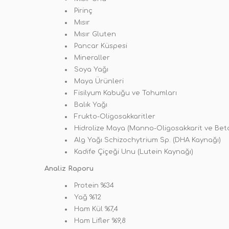
Pirinç
Mısır
Mısır Gluten
Pancar Küspesi
Mineraller
Soya Yağı
Maya Ürünleri
Fisilyum Kabuğu ve Tohumları
Balık Yağı
Frukto-Oligosakkaritler
Hidrolize Maya (Manno-Oligosakkarit ve Bet
Alg Yağı Schizochytrium Sp. (DHA Kaynağı)
Kadife Çiçeği Unu (Lutein Kaynağı)
Analiz Raporu
Protein %34
Yağ %12
Ham Kül %7,4
Ham Lifler %9,8