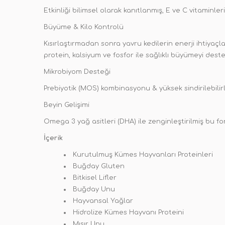
Etkinliği bilimsel olarak kanıtlanmış, E ve C vitaminle
Büyüme & Kilo Kontrolü
Kısırlaştırmadan sonra yavru kedilerin enerji ihtiyaçlar
protein, kalsiyum ve fosfor ile sağlıklı büyümeyi de
Mikrobiyom Desteği
Prebiyotik (MOS) kombinasyonu & yüksek sindirilebilirli
Beyin Gelişimi
Omega 3 yağ asitleri (DHA) ile zenginleştirilmiş bu for
İçerik
Kurutulmuş Kümes Hayvanları Proteinleri
Buğday Gluten
Bitkisel Lifler
Buğday Unu
Hayvansal Yağlar
Hidrolize Kümes Hayvanı Proteini
Mısır Unu