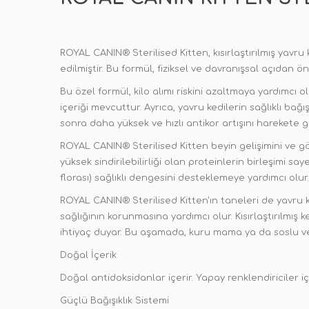
ROYAL CANIN® Sterilised Kitten, kısırlaştırılmış yavr
edilmiştir. Bu formül, fiziksel ve davranışsal açıdan ön
Bu özel formül, kilo alımı riskini azaltmaya yardımcı o
içeriği mevcuttur. Ayrıca, yavru kedilerin sağlıklı bağı
sonra daha yüksek ve hızlı antikor artışını harekete ge
ROYAL CANIN® Sterilised Kitten beyin gelişimini ve gö
yüksek sindirilebilirliği olan proteinlerin birleşimi 
florası) sağlıklı dengesini desteklemeye yardımcı olur.
ROYAL CANIN® Sterilised Kitten'ın taneleri de yavru k
sağlığının korunmasına yardımcı olur. Kısırlaştırılmış 
ihtiyaç duyar. Bu aşamada, kuru mama ya da soslu vey
Doğal İçerik
Doğal antidoksidanlar içerir. Yapay renklendiriciler i
Güçlü Bağışıklık Sistemi