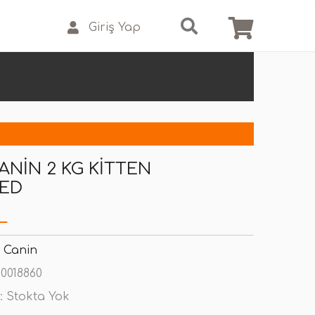
Giriş Yap
ANIN 2 KG KITTEN
SED
L
 Canin
0018860
:
Stokta Yok