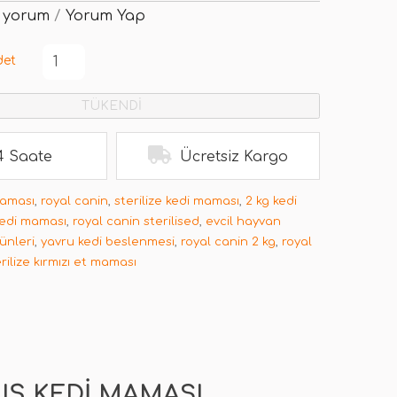
 yorum
/
Yorum Yap
det
TÜKENDİ
4 Saate
Ücretsiz Kargo
maması
,
royal canin
,
sterilize kedi maması
,
2 kg kedi
kedi maması
,
royal canin sterilised
,
evcil hayvan
ünleri
,
yavru kedi beslenmesi
,
royal canin 2 kg
,
royal
rilize kırmızı et maması
MIŞ KEDI MAMASI