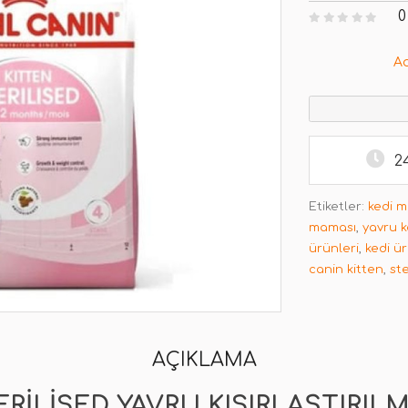
0
A
2
Etiketler:
kedi 
maması
,
yavru 
ürünleri
,
kedi ür
canin kitten
,
ste
AÇIKLAMA
RILISED YAVRU KISIRLAŞTIRIL