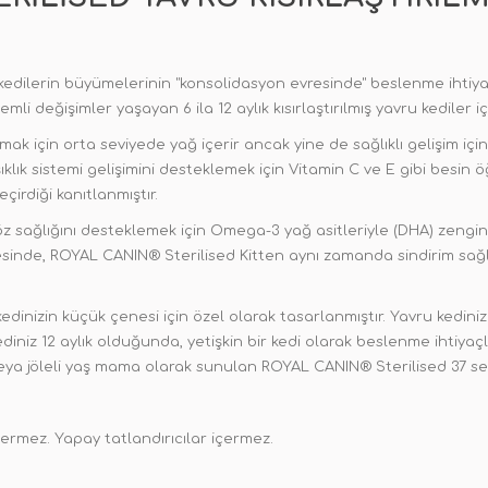
u kedilerin büyümelerinin "konsolidasyon evresinde" beslenme ihtiy
emli değişimler yaşayan 6 ila 12 aylık kısırlaştırılmış yavru kediler 
lmak için orta seviyede yağ içerir ancak yine de sağlıklı gelişim iç
şıklık sistemi gelişimini desteklemek için Vitamin C ve E gibi besin ö
çirdiği kanıtlanmıştır.
z sağlığını desteklemek için Omega-3 yağ asitleriyle (DHA) zenginle
sayesinde, ROYAL CANIN® Sterilised Kitten aynı zamanda sindirim sağ
edinizin küçük çenesi için özel olarak tasarlanmıştır. Yavru kedini
kediniz 12 aylık olduğunda, yetişkin bir kedi olarak beslenme ihtiyaç
a jöleli yaş mama olarak sunulan ROYAL CANIN® Sterilised 37 seri
çermez. Yapay tatlandırıcılar içermez.