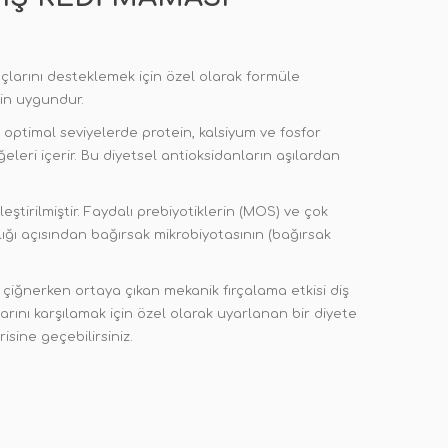
açlarını desteklemek için özel olarak formüle
için uygundur.
in optimal seviyelerde protein, kalsiyum ve fosfor
ğeleri içerir. Bu diyetsel antioksidanların aşılardan
ştirilmiştir. Faydalı prebiyotiklerin (MOS) ve çok
lığı açısından bağırsak mikrobiyotasının (bağırsak
z çiğnerken ortaya çıkan mekanik fırçalama etkisi diş
larını karşılamak için özel olarak uyarlanan bir diyete
sine geçebilirsiniz.